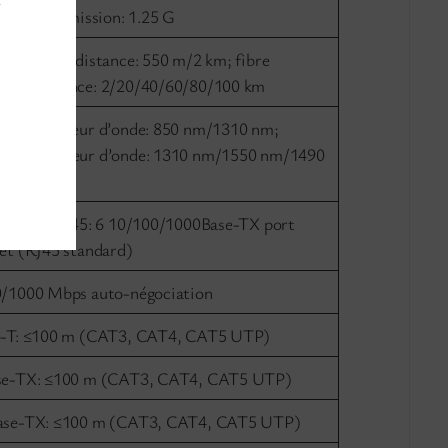
y
e de Transmission: 1.25 G
Multimode distance: 550 m/2 km; fibre
de distance: 2/20/40/60/80/100 km
ode longueur d’onde: 850 nm/1310 nm;
de longueur d’onde: 1310 nm/1550 nm/1490
thernet RJ45: 6 10/100/1000Base-TX port
et (RJ45 standard)
/1000 Mbps auto-négociation
-T: ≤100 m (CAT3, CAT4, CAT5 UTP)
se-TX: ≤100 m (CAT3, CAT4, CAT5 UTP)
ase-TX: ≤100 m (CAT3, CAT4, CAT5 UTP)