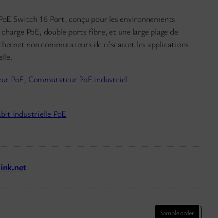
 PoE Switch 16 Port, conçu pour les environnements
n charge PoE, double ports fibre, et une large plage de
thernet non commutateurs de réseau et les applications
lle.
ur PoE
, 
Commutateur PoE industriel
it Industrielle PoE
ink.net
Sample order