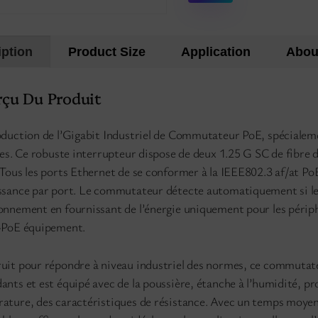
iption
Product Size
Application
Abou
çu Du Produit
oduction de l’Gigabit Industriel de Commutateur PoE, spécialem
iles. Ce robuste interrupteur dispose de deux 1.25 G SC de fibr
 Tous les ports Ethernet de se conformer à la IEEE802.3 af/at P
ssance par port. Le commutateur détecte automatiquement si les 
onnement en fournissant de l’énergie uniquement pour les périp
-PoE équipement.
uit pour répondre à niveau industriel des normes, ce commutate
ants et est équipé avec de la poussière, étanche à l’humidité, pr
ature, des caractéristiques de résistance. Avec un temps moyen