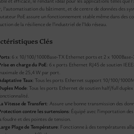
able et efficace, le rendant idéal pour les applications telles que 
r, l’automatisation du bâtiment, et de centre de données des sys
ateur PoE assure un fonctionnement stable même dans des condit
ction de la résilience de l’industriel de l’Ido réseau.
ctéristiques Clés
Ports
: 6 x 10/100/1000Base-TX Ethernet ports et 2 x 1000Base-
Prise en charge du PoE
: 6 x ports Ethernet RJ45 de soutien IEEE
maximale de 25,4 W par port.
Adaptative Taux
: Tous les ports Ethernet support 10/100/1000M
Duplex Mode
: Tous les ports Ethernet de soutien half/full du
onctionnalité.
La Vitesse de Transfert
: Assure une bonne transmission des donn
Protection contre les surtensions
: Équipé avec l’importation des
a foudre et des pointes de tension.
Large Plage de Température
: Fonctionne à des températures all