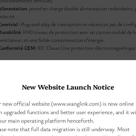
environnements difficiles.
Alimentation
: prend en charge double alimentation redondante, p
olarité.
Convivial
: Plug-and-play de conception ne nécessite pas de confi
Durabilité
: IP40 niveau de protection avec un carton ondulé de h
ventilateur, et une faible consommation d’énergie.
Conformité CEM
: IEC Classe Une protection électromagnétique
Paramètres Du Produit
IEEE80
New Website Launch Notice
TXIEEE
Les normes et les protocoles
SX/LX 
 new official website (www.wanglink.com) is now online
Ethern
h upgraded functions and better user experience, and it wi
Mono-m
our main operating platform henceforth.
optiqu
ase note that full data migration is still underway. Most