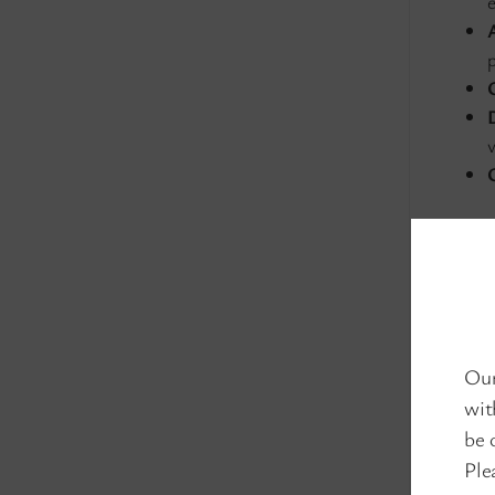
p
Les 
Our
wit
be 
Ple