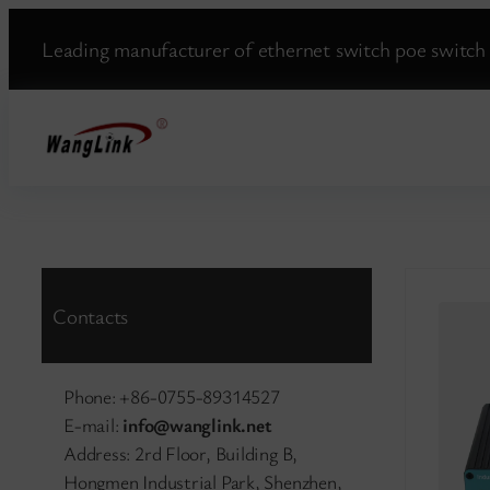
Aller
Leading manufacturer of ethernet switch poe switch 
au
contenu
Contacts
Phone: +86-0755-89314527
E-mail:
info@wanglink.net
Address: 2rd Floor, Building B,
Hongmen Industrial Park, Shenzhen,