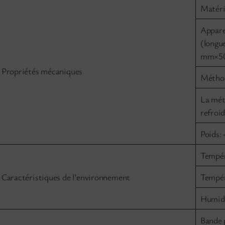
Matéri
Appare
(longu
mm×5
Propriétés mécaniques
Méthod
La mét
refroid
Poids:
Tempér
Caractéristiques de l’environnement
Tempér
Humidi
Bande 