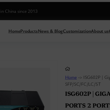
in China since 2013
Home
Products
News & Blog
Customization
About us
Home
-> ISG602P | Giga
SFP/SC/FC/LC/ST
ISG602P | GIG
PORTS 2 PORTS