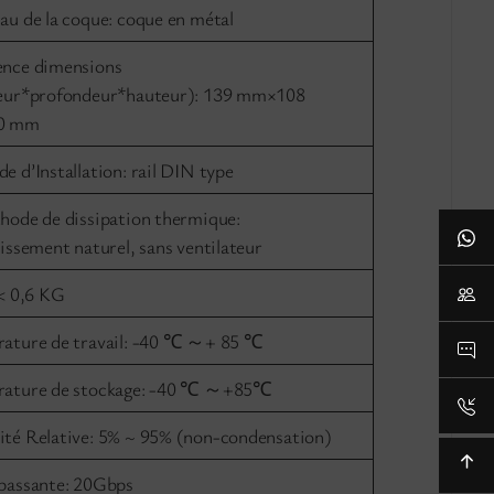
au de la coque: coque en métal
nce dimensions
eur*profondeur*hauteur): 139 mm×108
0 mm
e d’Installation: rail DIN type
hode de dissipation thermique:
issement naturel, sans ventilateur
 < 0,6 KG
ature de travail: -40 ℃ ～+ 85 ℃
ature de stockage: -40 ℃ ～+85℃
té Relative: 5% ~ 95% (non-condensation)
passante: 20Gbps