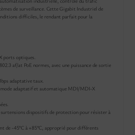
l’automatisation industrielle, contrôle du trafic
tèmes de surveillance. Cette Gigabit Industriel de
ions difficiles, le rendant parfait pour la
X ports optiques.
802.3 af/at PoE normes, avec une puissance de sortie
bps adaptative taux.
plex mode adaptatif et automatique MDI/MDI-X
ées.
 surtensions dispositifs de protection pour résister à
ant de -45°C à +85°C, approprié pour différents