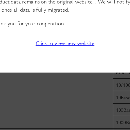
duct data remains on the original website. . We will notif
Vitess
 once all data is fully migrated.
Fibre 
nk you for your cooperation.
monomo
Multim
Click to view new website
monomo
nm
Les informations sur les interfaces
Port E
Ethern
10/100
10Base
100Ba
1000B