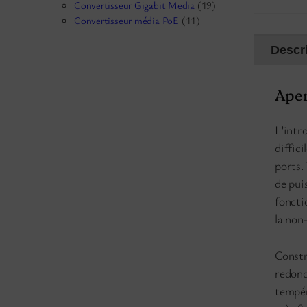
Convertisseur Gigabit Media
(19)
Convertisseur média PoE
(11)
Descr
Aper
L’intr
diffic
ports.
de pui
foncti
la non
Constr
redond
tempér