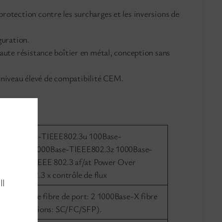
rotection contre les surcharges et les inversions de
guration.
aute résistance boîtier en métal, conception sans
 niveau élevé de compatibilité CEM.
2.3 10Base-TIEEE802.3u 100Base-
802.3ab 1000Base-TIEEE802.3z 1000Base-
standardsIEEE 802.3 af/at Power Over
etIEEE 802.3 x contrôle de flux
ll
ode SC de fibre de port: 2 1000Base-X fibre
e port (options: SC/FC/SFP).