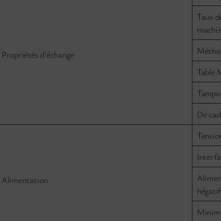
Taux d
machin
Méthod
Propriétés d’échange
Table 
Tampon
De cad
Tensio
Interf
Aliment
Alimentation
négati
Minimu