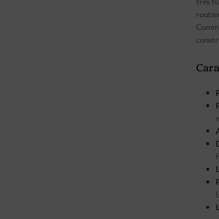
très fi
routie
Commut
constru
Cara
f
l