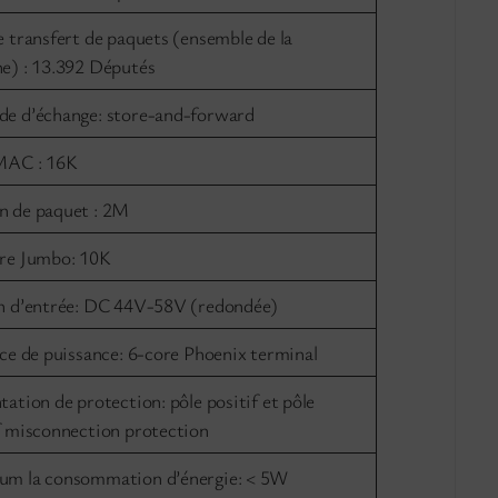
e transfert de paquets (ensemble de la
e) : 13.392 Députés
e d’échange: store-and-forward
MAC : 16K
 de paquet : 2M
re Jumbo: 10K
n d’entrée: DC 44V-58V (redondée)
ace de puissance: 6-core Phoenix terminal
ation de protection: pôle positif et pôle
f misconnection protection
m la consommation d’énergie: < 5W