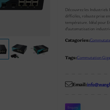
Découvrez les Industriels
difficiles, robuste prise e
température. Idéal pour E
d’automatisation industrie
Catagories:
Commutate
Tags:
Commutation Gigab
Email:
info@wangl
Enquiry