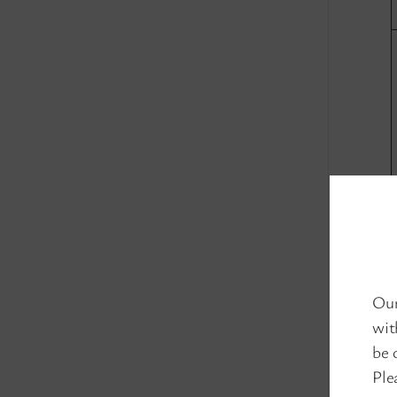
Our
wit
be 
Ple