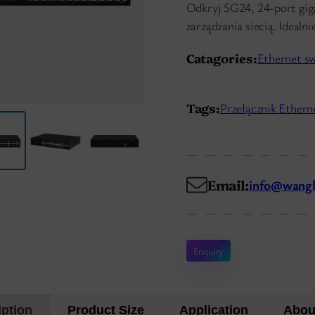
Odkryj SG24, 24-port gig
zarządzania siecią. Idealn
Catagories:
Ethernet s
Tags:
Przełącznik Ethern
Email:
info@wangl
Enquiry
iption
Product Size
Application
Abou