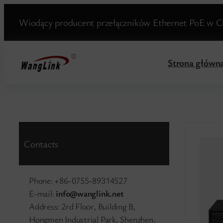
Przejdź
Wiodący producent przełączników Ethernet PoE w Ch
do
treści
Strona główn
Contacts
Phone: +86-0755-89314527
E-mail:
info@wanglink.net
Address: 2rd Floor, Building B,
Hongmen Industrial Park, Shenzhen,