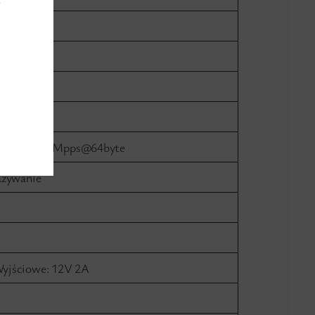
y
ji)
zenie): 35.71Mpps@64byte
azywanie
Wyjściowe: 12V 2A