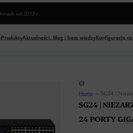
inach od 2013 r.
a
Produkty
Aktualności, Blog i baza wiedzy
Konfiguracja n
Home
-> SG24 | Niezar
SG24 | NIEZA
24 PORTY GIG