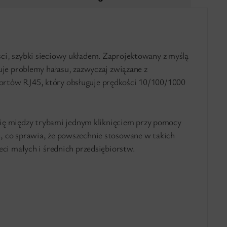
ści, szybki sieciowy układem. Zaprojektowany z myślą
uje problemy hałasu, zazwyczaj związane z
ortów RJ45, który obsługuje prędkości 10/100/1000
 się między trybami jednym kliknięciem przy pomocy
, co sprawia, że powszechnie stosowane w takich
eci małych i średnich przedsiębiorstw.