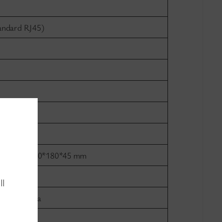
andard RJ45)
ysokość): 270*180*45 mm
ll
 wentylatora