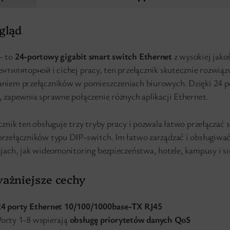
gląd
– to
24-portowy gigabit smart switch Ethernet
z wysokiej jako
ентиляторной i cichej pracy, ten przełącznik skutecznie rozwiąz
niem przełączników w pomieszczeniach biurowych. Dzięki 24 p
, zapewnia sprawne połączenie różnych aplikacji Ethernet.
cznik ten obsługuje trzy tryby pracy i pozwala łatwo przełączać
rzełączników typu DIP-switch. Im łatwo zarządzać i obsługiwać
cjach, jak wideomonitoring bezpieczeństwa, hotele, kampusy i si
ażniejsze cechy
24 porty Ethernet 10/100/1000base-TX RJ45
Porty 1-8 wspierają
obsługę priorytetów danych QoS