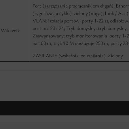
Port (zarządzanie przełącznikiem drgań): Ethe
(sygnalizacja cyklu): zielony (miga); Link / Act
VLAN: izolacja portów, porty 1-22 są odizolowa
portami 23 i 24; Tryb domyślny: tryb domyślny, 
Wskaźnik
Zaawansowany: tryb monitorowania, porty 1-22
na 100 m, tryb 10 M obsługuje 250 m, porty 23-
ZASILANIE (wskaźnik led zasilania): Zielony