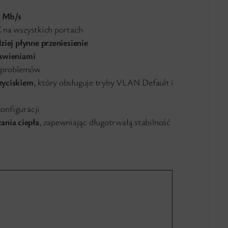
0 Mb/s
X
na wszystkich portach
ziej płynne przeniesienie
tawieniami
e problemów
zyciskiem
, który obsługuje tryby VLAN Default i
konfiguracji
ania ciepła
, zapewniając długotrwałą stabilność