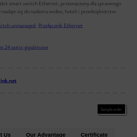
abit smart switch Ethernet, przeznaczony dla sprawnego
ie nadaje się do nadzoru wideo, hoteli i przedsiębiorstw.
witch unmanaged
, 
Przełącznik Ethernet
et 24 porty gigabitowe
ink.net
Sample order
t Us
Our Advantage
Certificate