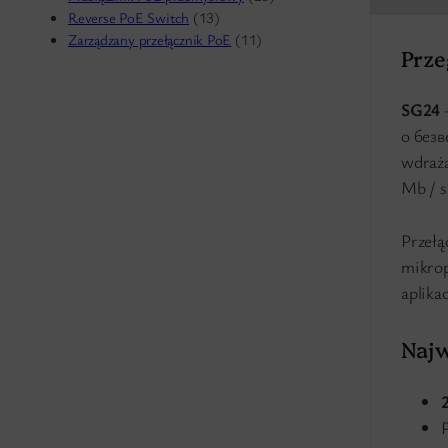
Reverse PoE Switch
(13)
Zarządzany przełącznik PoE
(11)
Prze
SG24
o безв
wdraża
Mb / s
Przełą
mikrop
aplika
Najw