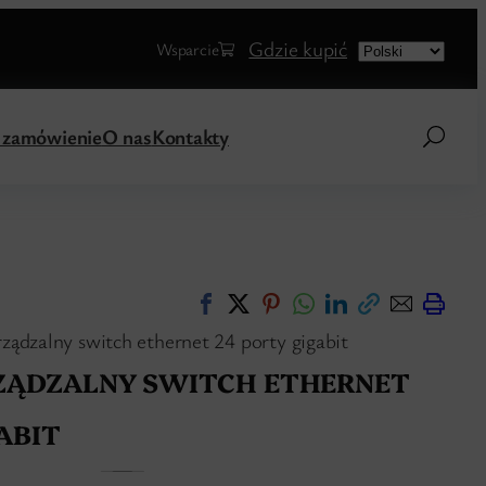
Choose
Gdzie kupić
Wsparcie
a
language
a zamówienie
O nas
Kontakty
ządzalny switch ethernet 24 porty gigabit
RZĄDZALNY SWITCH ETHERNET
ABIT