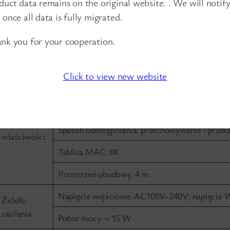
duct data remains on the original website. . We will notif
 once all data is fully migrated.
Temperatura pracy: -10 ℃ ~ +50℃
Właściwości
nk you for your cooperation.
Temperatura przechowywania: -40 ℃ ~ +70℃
środowiska
Wilgotność względna: 5% ~ 95% (bez kondensac
Click to view new website
Przepustowość: 48 Gb/s
Prędkość przekazywania pakietów (całe urząd
Wymiany
Sposób udostępniania: przechowywanie i przek
właściwości
Tablica MAC: 8K
Przestrzeń obudowy: 4 m
Napięcie wejściowe: AC100V-240V, napięcie 
Źródło
zasilania
Pobór mocy: < 15 W