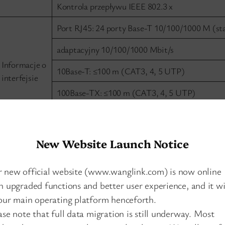
Kontrola przepływu IEEE 802.3 x
Port RJ45: 24 porty Base-T 10/100/1000 M (st
adaptacyjny 10/100/1000 Mbit/s
Informacje o
10Base-T: ≤100 m (CAT3, 4, 5 UTP)
interfejsie
100Base-TX: ≤100 m (CAT3, 4, 5 UTP)
1000Base-T: ≤100 m (CAT3, 4, 5 UTP)
Materiał obudowy: metalowa obudowa
New Website Launch Notice
Wymiary zewnętrzne (długość * szerokość * w
 new official website (www.wanglink.com) is now online
Właściwości
Sposób montażu: Na biurko
h upgraded functions and better user experience, and it wi
mechaniczne
our main operating platform henceforth.
Metody odprowadzania ciepła: free cooling bez
ase note that full data migration is still underway. Most
Waga: <1,16 KG