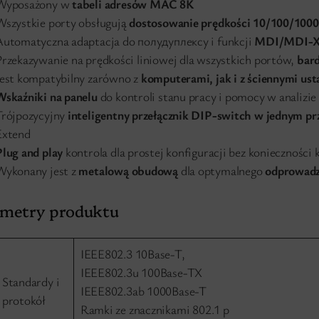
Wyposażony w
tabeli adresów MAC 8K
Wszystkie porty obsługują
dostosowanie prędkości 10/100/100
Automatyczna adaptacja do полудуплексу i funkcji
MDI/MDI-
Przekazywanie na prędkości liniowej dla wszystkich portów,
bard
Jest kompatybilny zarówno z
komputerami, jak i z ściennymi us
Wskaźniki na panelu
do kontroli stanu pracy i pomocy w analizi
Trójpozycyjny
inteligentny przełącznik DIP-switch w jednym pr
Extend
Plug and play
kontrola dla prostej konfiguracji bez konieczności 
Wykonany jest z
metalową obudową
dla optymalnego
odprowadz
ametry produktu
IEEE802.3 10Base-T,
IEEE802.3u 100Base-TX
Standardy i
IEEE802.3ab 1000Base-T
protokół
Ramki ze znacznikami 802.1 p