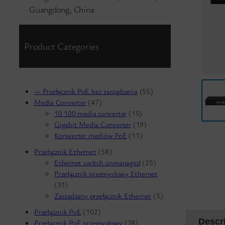
Guangdong, China
Product Categories
— Przełącznik PoE bez zarządzania
(55)
Media Converter
(47)
10 100 media converter
(15)
Gigabit Media Converter
(19)
Konwerter mediów PoE
(11)
Przełącznik Ethernet
(58)
Ethernet switch unmanaged
(25)
Przełącznik przemysłowy Ethernet
(31)
Zarządzany przełącznik Ethernet
(5)
Przełącznik PoE
(102)
Descr
Przełącznik PoE przemysłowy
(28)