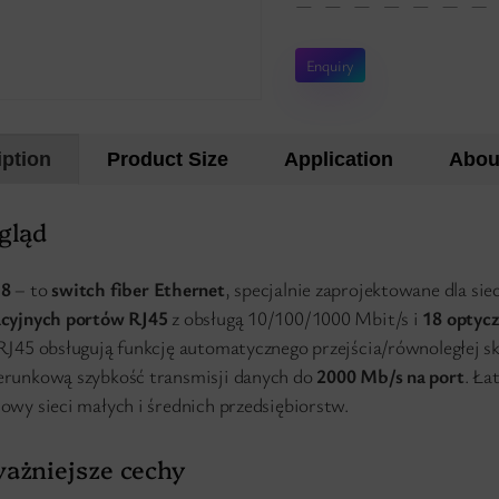
Enquiry
iption
Product Size
Application
Abou
gląd
18
– to
switch fiber Ethernet
, specjalnie zaprojektowane dla sie
acyjnych portów RJ45
z obsługą 10/100/1000 Mbit/s i
18 optyc
RJ45 obsługują funkcję automatycznego przejścia/równoległej 
runkową szybkość transmisji danych do
2000 Mb/s na port
. Ła
owy sieci małych i średnich przedsiębiorstw.
ażniejsze cechy