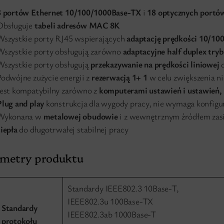
8 portów Ethernet 10/100/1000Base-TX
i
18 optycznych portó
Obsługuje
tabeli adresów MAC 8K
Wszystkie porty RJ45 wspierających
adaptację prędkości 10/10
Wszystkie porty obsługują zarówno
adaptacyjne half duplex tryb
Wszystkie porty obsługują
przekazywanie na prędkości liniowej
d
Podwójne zużycie energii z
rezerwacją 1+ 1
w celu zwiększenia n
Jest kompatybilny zarówno z
komputerami ustawień i ustawień, 
Plug and play
konstrukcja dla wygody pracy, nie wymaga konfigur
Wykonana w
metalowej obudowie
i z wewnętrznym źródłem zasi
iepła
do długotrwałej stabilnej pracy
ametry produktu
Standardy IEEE802.3 10Base-T,
IEEE802.3u 100Base-TX
Standardy
IEEE802.3ab 1000Base-T
protokołu