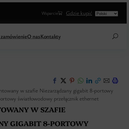
Choose
Gdzie kupić
Wsparcie
a
language
a zamówienie
O nas
Kontakty
towany w szafie Niezarządzany gigabit 8-portowy
portowy światłowodowy przełącznik ethernet
TOWANY W SZAFIE
NY GIGABIT 8-PORTOWY