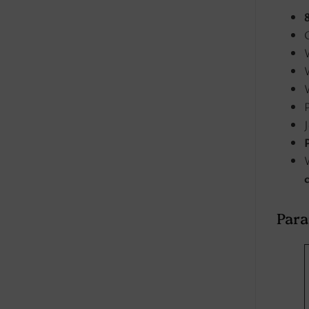
c
Par