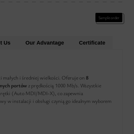
Sample order
t Us
Our Advantage
Certificate
ci małych i średniej wielkości. Oferuje on
8
znych portów
z prędkością 1000 Mb/s. Wszystkie
skrętki (Auto MDI/MDI-X), co zapewnia
twy w instalacji i obsługi czynią go idealnym wyborem