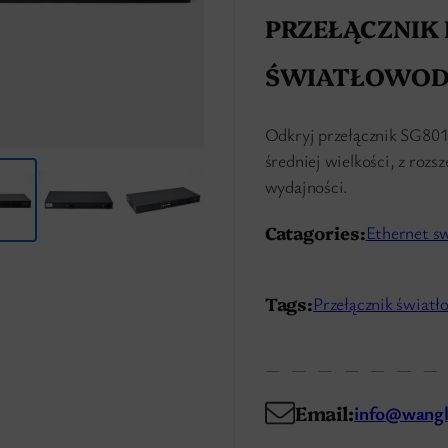
PRZEŁĄCZNIK 
ŚWIATŁOWOD
Odkryj przełącznik SG8018 
średniej wielkości, z roz
wydajności.
Catagories:
Ethernet s
Tags:
Przełącznik świat
Email:
info@wangl