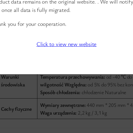
duct data remains on the original website. . We will notif
przepustowość backplane:
52G (неблокиру
 once all data is fully migrated.
Wskaźnik zasilania:
PWR
nk you for your cooperation.
Led lampki
Wskaźniki optyczne porty:
Porty 9-26
kontrolne
Wskaźniki portu sieciowego:
Porty 1-8
Click to view new website
Energetyczne
Napięcie wejściowe:
Wbudowany zasilacz si
charakterystyki
Pobór mocy urządzenia:
≤ 30 W
Temperatura pracy:
od -10 ° c do 55 ℃
Warunki
Temperatura przechowywania:
od -40 ℃ do
środowiska
wilgotność Względna:
od 5% do 95% bez kon
Sposób chłodzenia:
chłodzenie Naturalne
Wymiary zewnętrzne:
440 mm * 205 mm * 
Cechy fizyczne
Waga urządzenia:
2,2 kg / 3,1 kg