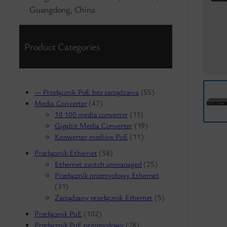
Guangdong, China
Product Categories
— Przełącznik PoE bez zarządzania
(55)
Media Converter
(47)
10 100 media converter
(15)
Gigabit Media Converter
(19)
Konwerter mediów PoE
(11)
Przełącznik Ethernet
(58)
Ethernet switch unmanaged
(25)
Przełącznik przemysłowy Ethernet
(31)
Zarządzany przełącznik Ethernet
(5)
Przełącznik PoE
(102)
Przełącznik PoE przemysłowy
(28)