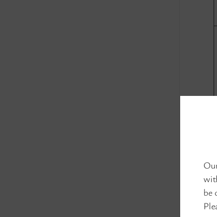
Our
wit
be 
Ple