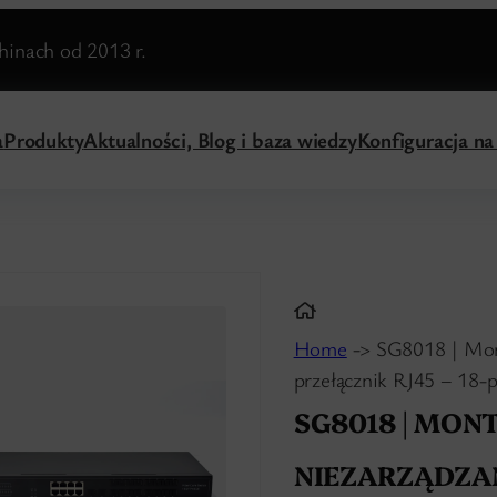
inach od 2013 r.
a
Produkty
Aktualności, Blog i baza wiedzy
Konfiguracja n
Home
-> SG8018 | Mon
przełącznik RJ45 – 18-
SG8018 | MON
NIEZARZĄDZA