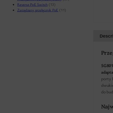
Reverse PoE Switch
(13)
Zarządzany przełącznik PoE
(11)
Descr
Prze
SG80
adapt
porty 
dwukie
do bud
Najw