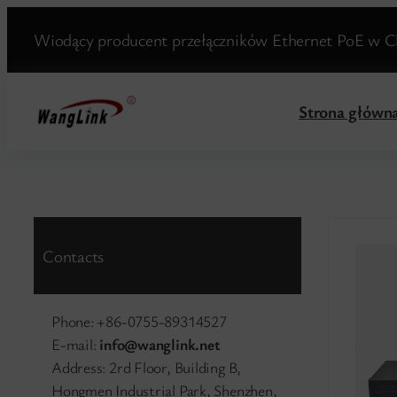
Przejdź
Wiodący producent przełączników Ethernet PoE w Ch
do
treści
Strona główn
Contacts
Phone: +86-0755-89314527
E-mail:
info@wanglink.net
Address: 2rd Floor, Building B,
Hongmen Industrial Park, Shenzhen,