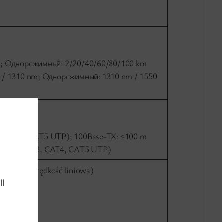
m; Однорежимный: 2/20/40/60/80/100 km
 / 1310 nm; Однорежимный: 1310 nm / 1550
00 Mbit /s
, CAT4, CAT5 UTP); 100Base-TX: ≤100 m
100 m (CAT3, CAT4, CAT5 UTP)
e (pełna prędkość liniowa)
ll
uplex