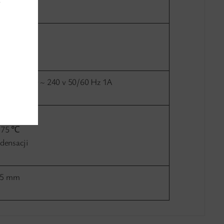
y
ющая)
eciowy 100 ~ 240 v 50/60 Hz 1A
 75 ℃
densacji
45 mm