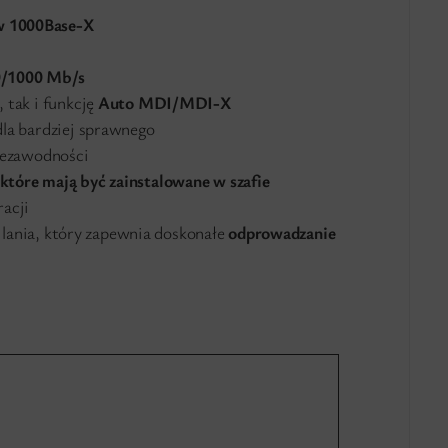
w 1000Base-X
0/1000 Mb/s
, tak i funkcję
Auto MDI/MDI-X
la bardziej sprawnego
iezawodności
które mają być zainstalowane w szafie
acji
lania, który zapewnia doskonałe
odprowadzanie