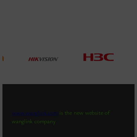
satelitarnej SFP RJ45
www.wanglink.com
is the new website of
wanglink company