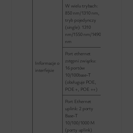
W wielu trybach:
850 nm/1310 nm,
tryb pojedynczy
(single): 1310
nm/1550 nm/1490
nm
Port ethernet
zstępni związku:
Informacje o
16 portów
interfejsie
10/100base-T
(obsługuje POE,
POE +, POE ++)
Port Ethernet
uplink: 2 porty
Base-T
10/100/1000 M
(porty uplink)