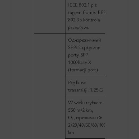
IEEE 802.1 p z
tagiem framesIEEE
802.3 x kontrola
przepływu
Однорежимный
SFP: 2 optyczne
porty SFP
1000Base-X
(formacji port)
Prędkość
transmisji: 1.25 G
W wielu trybach:
550 m/2 km;
Однорежимный:
2/20/40/60/80/100
km