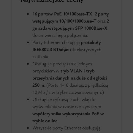
16 portów PoE 10/100base-TX
,
2 porty
wstępującym 10/100/1000base-T
oraz
2
gniazda wstępującym SFP 1000Base-X
do uniwersalnego połączenia.
Porty Ethernet obsługują
protokoły
IEEE802.3 BT/af/at
dla elastycznych
zasilania.
Obsługuje przełączanie jednym
przyciskiem w
tryb VLAN
i
tryb
przesyłania danych na duże odległości
250 m.
(Porty 1-16 działają z prędkością
10 Mb / s w trybie zaawansowanym.)
Obsługuje cyfrową słuchawkę do
wyświetlania w czasie rzeczywistym
współczynnika wykorzystania PoE w
trybie online
.
Wszystkie porty Ethernet obsługują