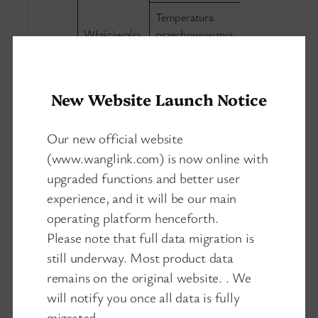
Temperatura
Właściwości
przechowywania:
środowiska
-20 ℃ ~ + 85 ℃
Wilgotność
New Website Launch Notice
względna: 5% ~
95% (bez
kondensacji)
Our new official website
(www.wanglink.com) is now online with
Przepustowość:
upgraded functions and better user
11,2 Gb/s
experience, and it will be our main
Prędkość
operating platform henceforth.
przekazywania
Please note that full data migration is
pakietów (całe
still underway. Most product data
urządzenie): 8,2
M/z
remains on the original website. . We
will notify you once all data is fully
Wymiany
Sposób
migrated.