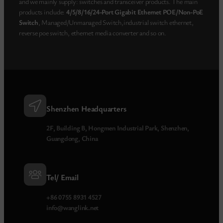
and we mainly supply: switches and transceiver products. The main
products include:
4/5/8/16/24-Port Gigabit Ethernet POE/Non-PoE
Switch
, Managed/Unmanaged Switch,industrial switch ethernet,
reverse poe switch, ethernet media converter and so on.
Shenzhen Headquarters
2F, Building B, Hongmen Industrial Park, Shenzhen,
Guangdong, China
Tel/ Email
+86 0755 8931 4527
info@wanglink.net