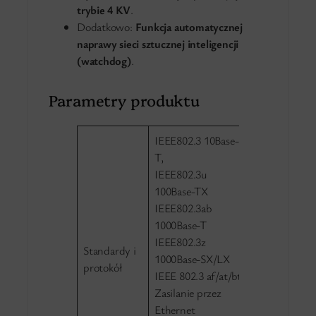
trybie 4 KV
.
Dodatkowo:
Funkcja automatycznej
naprawy sieci sztucznej inteligencji
(watchdog)
.
Parametry produktu
IEEE802.3 10Base-
T,
IEEE802.3u
100Base-TX
IEEE802.3ab
1000Base-T
IEEE802.3z
Standardy i
1000Base-SX/LX
protokół
IEEE 802.3 af/at/bt
Zasilanie przez
Ethernet