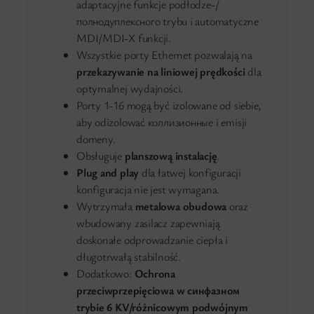
adaptacyjne funkcje podłodze-/
полнодуплексного trybu i automatyczne
MDI/MDI-X funkcji.
Wszystkie porty Ethernet pozwalają na
przekazywanie na liniowej prędkości
dla
optymalnej wydajności.
Porty 1-16 mogą być izolowane od siebie,
aby odizolować коллизионные i emisji
domeny.
Obsługuje
planszową instalację
.
Plug and play
dla łatwej konfiguracji
konfiguracja nie jest wymagana.
Wytrzymała
metalowa obudowa
oraz
wbudowany zasilacz zapewniają
doskonałe odprowadzanie ciepła i
długotrwałą stabilność.
Dodatkowo:
Ochrona
przeciwprzepięciowa w синфазном
trybie 6 KV/różnicowym podwójnym