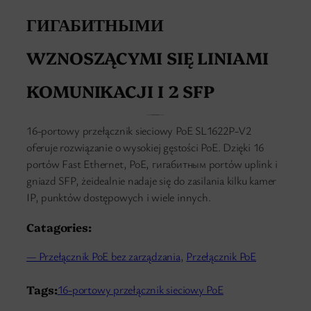
ГИГАБИТНЫМИ
WZNOSZĄCYMI SIĘ LINIAMI
KOMUNIKACJI I 2 SFP
16-portowy przełącznik sieciowy PoE SL1622P-V2
oferuje rozwiązanie o wysokiej gęstości PoE. Dzięki 16
portów Fast Ethernet, PoE, гигабитным portów uplink i
gniazd SFP, żeidealnie nadaje się do zasilania kilku kamer
IP, punktów dostępowych i wiele innych.
Catagories:
— Przełącznik PoE bez zarządzania
, 
Przełącznik PoE
Tags:
16-portowy przełącznik sieciowy PoE