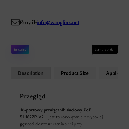
Email:
info@wanglink.net
Enquiry
Sample order
Description
Product Size
Applicatio
Przegląd
16-portowy przełącznik sieciowy PoE
SL1622P-V2
– jest to rozwiązanie o wysokiej
gęstości do rozszerzenia sieci przy