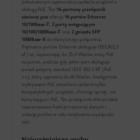
jednoczesnym zapewnieniu zasilania urządzeń z
obsługą PoE. Ten
16-portowy przełącznik
sieciowy poe
oferuje
16 portów Ethernet
10/100base-T
,
2 porty wstępującym
10/100/1000base-T
oraz
2 gniazda SFP
1000Base-X
do elastycznego połączenia.
Piętnaście portów Ethernet obsługuje IEEE802.3
af / at, zapewniając do 25,4 Watów mocy PoE
na porcie, podczas gdy jeden port obsługuje
ponad potężny standard IEEE 802.3 BT (PoE
++), który zapewnia do 60 Watów. Inteligentne
wykrywanie PoE umożliwia zasilanie tylko
kompatybilnych urządzeń, chroniąc sprzęt, nie
korzystająca z PoE. Ten przełącznik oferuje także
zaawansowane funkcje transmisji danych i
izolację portów w celu zwiększenia wydajności
sieci.
Najważniejsze cechy