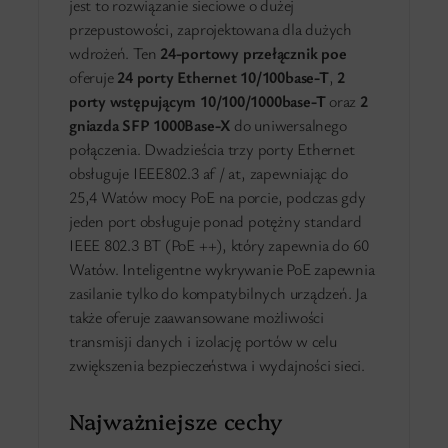
jest to rozwiązanie sieciowe o dużej
przepustowości, zaprojektowana dla dużych
wdrożeń. Ten
24-portowy przełącznik poe
oferuje
24 porty Ethernet 10/100base-T
,
2
porty wstępującym 10/100/1000base-T
oraz
2
gniazda SFP 1000Base-X
do uniwersalnego
połączenia. Dwadzieścia trzy porty Ethernet
obsługuje IEEE802.3 af / at, zapewniając do
25,4 Watów mocy PoE na porcie, podczas gdy
jeden port obsługuje ponad potężny standard
IEEE 802.3 BT (PoE ++), który zapewnia do 60
Watów. Inteligentne wykrywanie PoE zapewnia
zasilanie tylko do kompatybilnych urządzeń. Ja
także oferuje zaawansowane możliwości
transmisji danych i izolację portów w celu
zwiększenia bezpieczeństwa i wydajności sieci.
Najważniejsze cechy