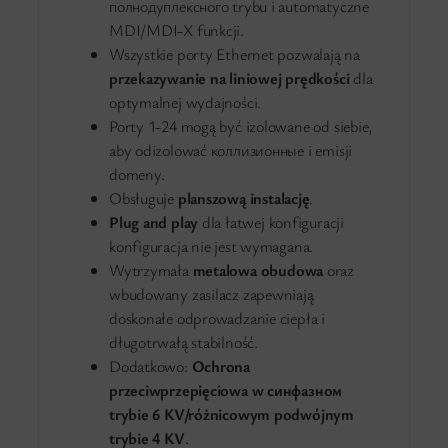
полнодуплексного trybu i automatyczne
MDI/MDI-X funkcji.
Wszystkie porty Ethernet pozwalają na
przekazywanie na liniowej prędkości
dla
optymalnej wydajności.
Porty 1-24 mogą być izolowane od siebie,
aby odizolować коллизионные i emisji
domeny.
Obsługuje
planszową instalację
.
Plug and play
dla łatwej konfiguracji
konfiguracja nie jest wymagana.
Wytrzymała
metalowa obudowa
oraz
wbudowany zasilacz zapewniają
doskonałe odprowadzanie ciepła i
długotrwałą stabilność.
Dodatkowo:
Ochrona
przeciwprzepięciowa w синфазном
trybie 6 KV/różnicowym podwójnym
trybie 4 KV
.