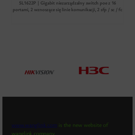
SL1622P | Gigabit niezarządzalny switch poe z 16
portami, 2 wznoszące się linie komunikacji, 2 sfp / sc / fc
/ lc / st
www.wanglink.com
is the new website of
wanglink company