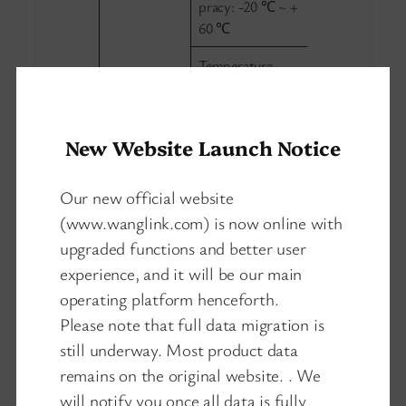
pracy: -20 ℃ ~ +
60 ℃
Temperatura
Właściwości
przechowywania:
środowiska
-20 ℃ ~ + 85 ℃
New Website Launch Notice
Wilgotność
względna: 5% ~
95% (bez
Our new official website
kondensacji)
(www.wanglink.com) is now online with
upgraded functions and better user
Przepustowość:
12,8 Gb/s
experience, and it will be our main
operating platform henceforth.
Prędkość
Please note that full data migration is
przekazywania
still underway. Most product data
pakietów (całe
urządzenie): 9,6
remains on the original website. . We
km na sekundę
will notify you once all data is fully