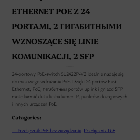
ETHERNET POE Z 24
PORTAMI, 2 ГИГАБИТНЫМИ
WZNOSZĄCE SIĘ LINIE
KOMUNIKACJI, 2 SFP
24-portowy PoE-switch SL2422P-V2 idealnie nadaje się
do masowego wdrażania PoE. Dzięki 24 portów Fast
Ethernet, PoE, гигабитным portów uplink i gniazd SFP
może karmić duża liczba kamer IP, punktów dostępowych
i innych urządzeń PoE.
Catagories:
— Przełącznik PoE bez zarządzania
, 
Przełącznik PoE