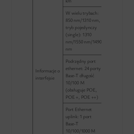
km
W wielu trybach:
850 nm/1310 nm,
tryb pojedynczy
(single): 1310
nm/1550 nm/1490
nm
Podrzędny port
ethernet: 24 porty
Informacje o
Base-T długość
interfejsie
10/100 M
(obsługuje POE,
POE +, POE ++)
Port Ethernet
uplink: 1 port
Base-T
10/100/1000 M