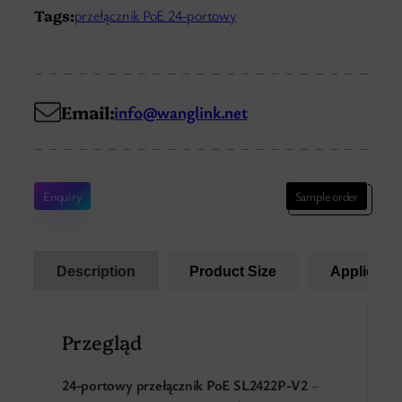
Tags:
przełącznik PoE 24-portowy
Email:
info@wanglink.net
Enquiry
Sample order
Description
Product Size
Applicatio
Przegląd
24-portowy przełącznik PoE SL2422P-V2
–