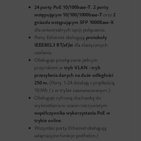
24 porty PoE 10/100base-T
,
2 porty
wstępującym 10/100/1000base-T
oraz
2
gniazda wstępującym SFP 1000Base-X
dla uniwersalnych opcji połączenia.
Porty Ethernet obsługują
protokoły
IEEE802.3 BT/af/at
dla elastycznych
zasilania.
Obsługuje przełączanie jednym
przyciskiem w
tryb VLAN
i
tryb
przesyłania danych na duże odległości
250 m.
(Porty 1-24 działają z prędkością
10 Mb / s w trybie zaawansowanym.)
Obsługuje cyfrową słuchawkę do
wyświetlania w czasie rzeczywistym
współczynnika wykorzystania PoE w
trybie online
.
Wszystkie porty Ethernet obsługują
adaptacyjne funkcje podłodze-/