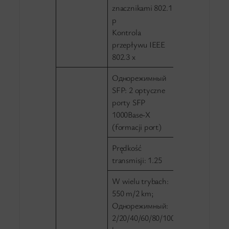
znacznikami 802.1
p
Kontrola
przepływu IEEE
802.3 x
Однорежимный
SFP: 2 optyczne
porty SFP
1000Base-X
(formacji port)
Prędkość
transmisji: 1.25
W wielu trybach:
550 m/2 km;
Однорежимный:
2/20/40/60/80/100