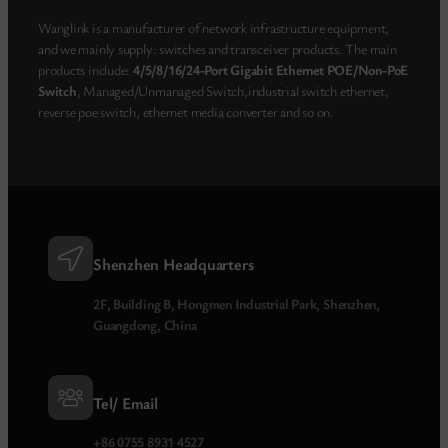
Wanglink is a manufacturer of network infrastructure equipment,
and we mainly supply: switches and transceiver products. The main
products include:
4/5/8/16/24-Port Gigabit Ethernet POE/Non-PoE
Switch
, Managed/Unmanaged Switch,industrial switch ethernet,
reverse poe switch, ethernet media converter and so on.
Shenzhen Headquarters
2F, Building B, Hongmen Industrial Park, Shenzhen,
Guangdong, China
Tel/ Email
+86 0755 8931 4527