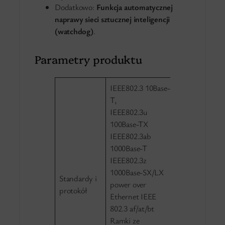
Dodatkowo:
Funkcja automatycznej
naprawy sieci sztucznej inteligencji
(watchdog)
.
Parametry produktu
IEEE802.3 10Base-
T,
IEEE802.3u
100Base-TX
IEEE802.3ab
1000Base-T
IEEE802.3z
1000Base-SX/LX
Standardy i
power over
protokół
Ethernet IEEE
802.3 af/at/bt
Ramki ze