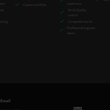
ment
experience
Customized Pcba
zed
Strick Quality
control
ensing
Competetive price
Professional engineer
teams
 Email