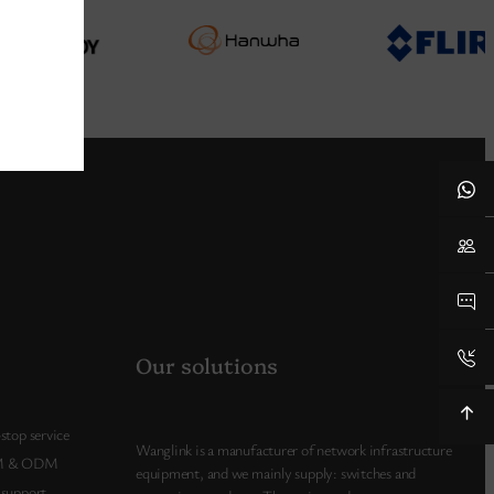
Our solutions
stop service
Wanglink is a manufacturer of network infrastructure
 & ODM
equipment, and we mainly supply: switches and
support