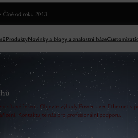
v Číně od roku 2013
mů
Produkty
Novinky a blogy a znalostní báze
Customizati
chů
vní síťové řešení. Objevte výhody Power over Ethernet v 
zařízení. Kontaktujte nás pro profesionální podporu.