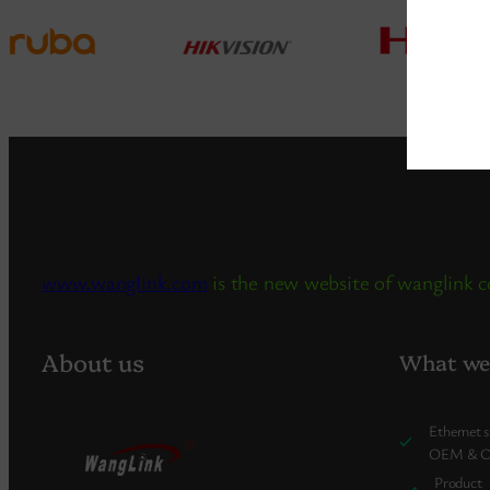
www.wanglink.com
is the new website of wanglink
About us
What we 
Ethernet 
OEM & 
Product