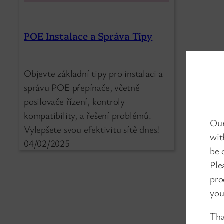
POE Instalace a Správa Tipy
Objevte základní tipy pro instalaci a
správu POE přepínače, včetně
posilovače řízení, kontroly
kompatibility, a řešení problémů.
Our
Vylepšete svou efektivitu sítě dnes!
wit
04/02/2025
be 
Ple
pro
you
Tha