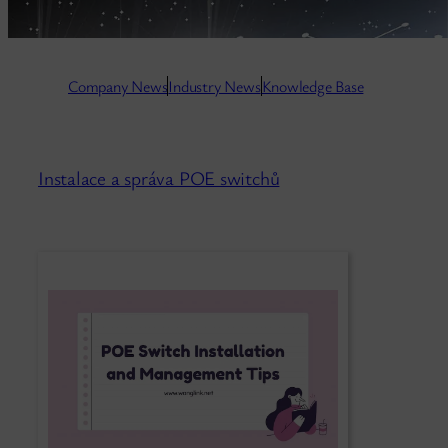
Company N
ews
Industry News
Knowledge Base
Instalace a správa POE switchů