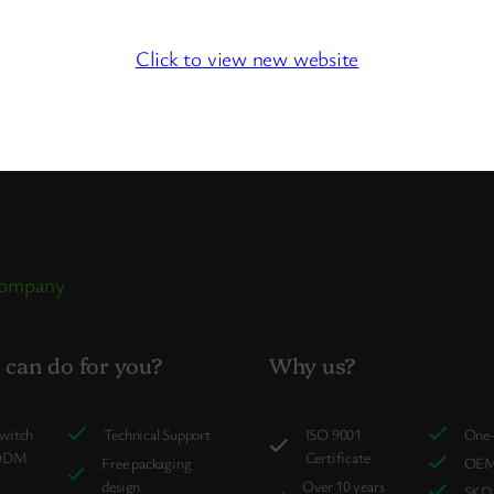
Click to view new website
 company
can do for you?
Why us?
switch
Technical Support
ISO 9001
One-
ODM
Certificate
Free packaging
OEM
design
Over 10 years
SKD 