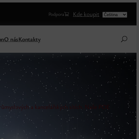
Choose
Kde koupit
Podpora
a
language
on
O nás
Kontakty
průmyslových a kancelářských sítích. Naše POE