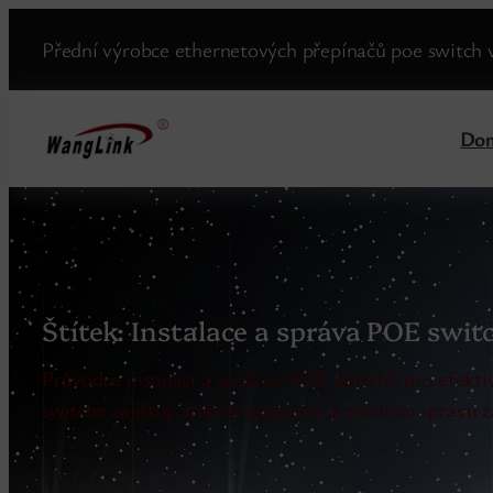
Přední výrobce ethernetových přepínačů poe switch 
Do
Štítek:
Instalace a správa POE swit
Průvodce instalací a správou POE switchů pro efekti
switche zajišťují stabilní připojení a snadnou správu 