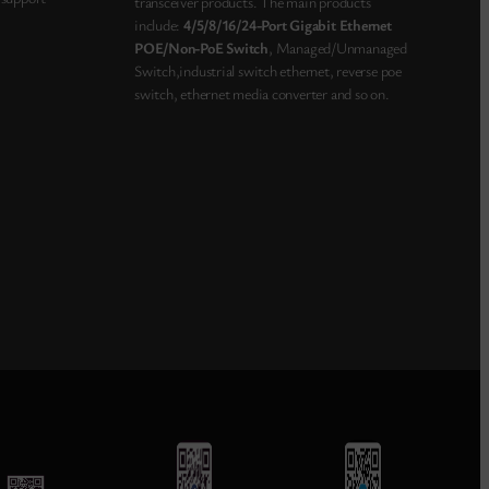
transceiver products. The main products
include:
4/5/8/16/24-Port Gigabit Ethernet
POE/Non-PoE Switch
, Managed/Unmanaged
Switch,industrial switch ethernet, reverse poe
switch, ethernet media converter and so on.