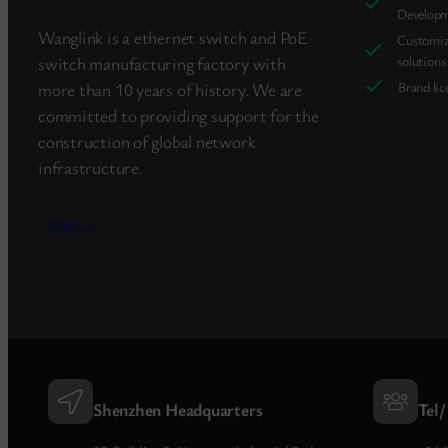
Develop
Wanglink is a ethernet switch and PoE
Customi
solutions
switch manufacturing factory with
Brand lic
more than 10 years of history. We are
committed to providing support for the
construction of global network
infrastructure.
more_>
Shenzhen Headquarters
Tel/