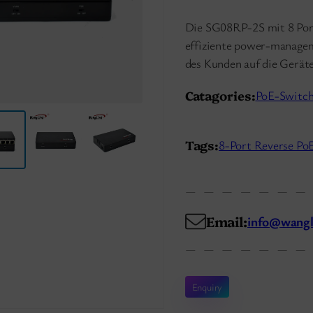
Die SG08RP-2S mit 8 Port
effiziente power-managem
des Kunden auf die Geräte.
Catagories:
PoE-Switc
Tags:
8-Port Reverse Po
Email:
info@wangl
Enquiry