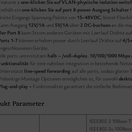
Features a
one-klicken Sie auf VLAN-physische isolation switc
Enthält ein
one-klicken Sie auf port 8-power Ausgang Schalter
f
Breite Eingangs Spannung Palette von
15~48VDC
, bietet Flexibi
Kann Ausgang
12V/1A
und
5V/1A
über
2 DC-buchsen
an die mac
Der Port 8
kann Strom anderen Geräten mit Leerlauf Drähte au
Ports 1-7
können erhalten power durch Leerlauf Drähte auf
4/5
angeschlossenen Geräte.
Alle ports unterstützen
halb – /voll-duplex
,
10/100/1000 Mbps 
Funktionalität
für eine nahtlose integration in bestehende Netz
Unterstützt
line-speed forwarding
auf alle ports, sodass glatte
Vielseitige Montage Optionen ermöglichen es, für sowohl
deskt
Plug-and-play –
Funktionalität garantiert die einfache Bedienun
ukt Parameter
IEEE802.3 10Base-T
IEEE802.3u 100Bas