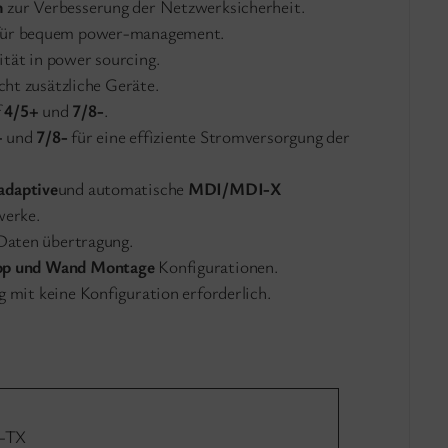
h
zur Verbesserung der Netzwerksicherheit.
ür bequem power-management.
lität in power sourcing.
ht zusätzliche Geräte.
f
4/5+
und
7/8-
.
+
und
7/8-
für eine effiziente Stromversorgung der
adaptive
und automatische
MDI/MDI-X
werke.
r Daten übertragung.
op und Wand Montage
Konfigurationen.
g mit keine Konfiguration erforderlich.
e-TX