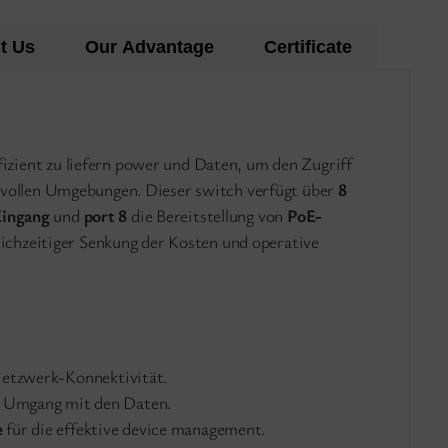
t Us
Our Advantage
Certificate
fizient zu liefern power und Daten, um den Zugriff
svollen Umgebungen. Dieser switch verfügt über
8
ingang
und
port 8
die Bereitstellung von
PoE-
leichzeitiger Senkung der Kosten und operative
etzwerk-Konnektivität.
en Umgang mit den Daten.
e
für die effektive device management.