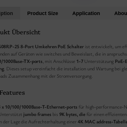
iption
Product Size
Application
Abou
ukt Übersicht
08RP-2S 8-Port Umkehren PoE Schalter
ist entwickelt, um ef
nden auf Geräten wie switches und Beweislast, die in anspruch
0/1000Base-TX-ports
, mit Anschlüsse
1-7
Unterstützung
PoE-E
ng
. Dieses setup vereinfacht die installation und Wartung bei g
oads Zusammenhang mit der Stromversorgung.
Features
8 x 10/100/1000Base-T-Ethernet-ports
für high-performance-N
Unterstützt
jumbo frames
bis
9K bytes, die
für einen effizient
In der Lage die Aufrechterhaltung einer
4K MAC address-Tabell