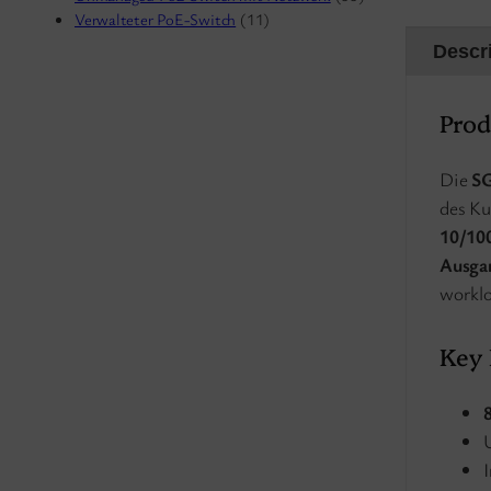
Verwalteter PoE-Switch
(11)
Descr
Prod
Die
SG
des Ku
10/10
Ausga
workl
Key 