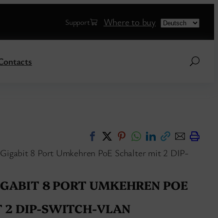
Choose
Where to buy
Support
a
language
Contacts
igabit 8 Port Umkehren PoE Schalter mit 2 DIP-
GIGABIT 8 PORT UMKEHREN POE
 2 DIP-SWITCH-VLAN