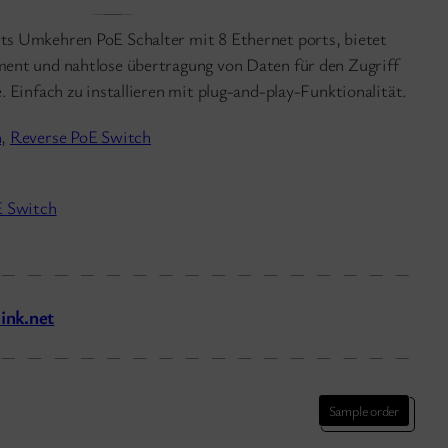
s Umkehren PoE Schalter mit 8 Ethernet ports, bietet
ent und nahtlose übertragung von Daten für den Zugriff
 Einfach zu installieren mit plug-and-play-Funktionalität.
h
, 
Reverse PoE Switch
E Switch
ink.net
Sample order