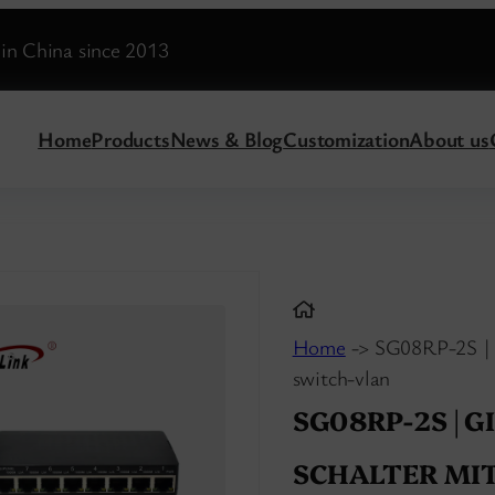
in China since 2013
Home
Products
News & Blog
Customization
About us
Home
-> SG08RP-2S | G
switch-vlan
SG08RP-2S | 
SCHALTER MIT