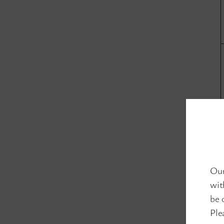
Our
wit
be 
Ple