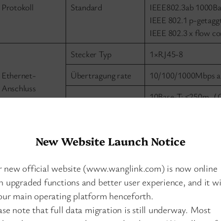
Protokoll
Standard
IEEE802.3ab 1000Ba
IEEE 802.1 p-getagg
IEEE 802.3 x flow co
Stecker Typ
1×RJ45-8
Ethernet-
Übertragung rate
10/100/1000Mbps a
Anschluss
10Base-T: ≤250m（
Kennlinie
Übertragung
≤100m（CAT3,4,5
Abstand
UTP）
New Website Launch Notice
Forward-Methode
Store-and-forward
Übertragung
 new official website (www.wanglink.com) is now online
Halb/Voll-duplex ad
Modus
h upgraded functions and better user experience, and it wi
our main operating platform henceforth.
MAC Adresse Tisch
4K
ase note that full data migration is still underway. Most
Exchange-
Fall Raum
1.5 MB