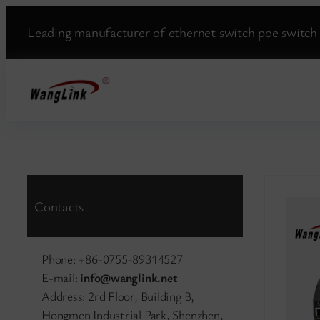
Zum
Leading manufacturer of ethernet switch poe switch 
Inhalt
springen
Contacts
Phone: +86-0755-89314527
E-mail:
info@wanglink.net
Address: 2rd Floor, Building B,
Hongmen Industrial Park, Shenzhen,