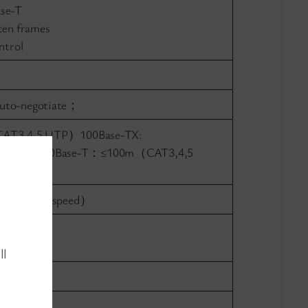
se-T
ten frames
ntrol
uto-negotiate；
CAT3,4,5 UTP）100Base-TX:
 UTP）1000Base-T：≤100m（CAT3,4,5
（full-wire-speed）
aptive
ll