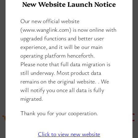
New Website Launch Notice
squash, daß der Mythos hier und jetzt:
Ethernet-switches nicht die Geschwindigkeit
Our new official website
zu reduzieren . In der Tat können Sie deutlich
(www.wanglink.com) is now online with
steigern Sie Ihre NetzwerkLeistung. Also, ob
upgraded functions and better user
Sieneu mit der Frage ‚macht ein ethernet-
experience, and it will be our main
switch…
operating platform henceforth.
02/26/2025
Please note that full data migration is
still underway. Most product data
remains on the original website. . We
will notify you once all data is fully
migrated.
Thank you for your cooperation.
Click to view new website