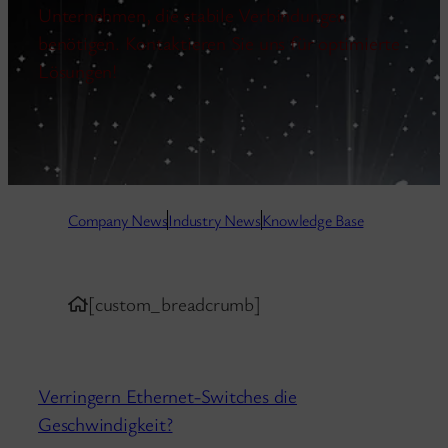
Unternehmen, die stabile Verbindungen
benötigen. Kontaktieren Sie uns für optimierte
Lösungen!
Company N
ews
Industry News
Knowledge Base
[custom_breadcrumb]
Verringern Ethernet-Switches die
Geschwindigkeit?