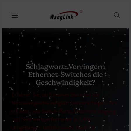
Schlagwort:
Verringern
Ethernet-Switches die
Geschwindigkeit?
Erfahren Sie, ob Ethernet-Switches die
Netzwerkgeschwindigkeit beeinträchtigen. Wir
erklären, wie Switch-Ports, Datenübertragung
und Netzwerkperformance in LAN-
Umgebungen funktionieren. Ideal für