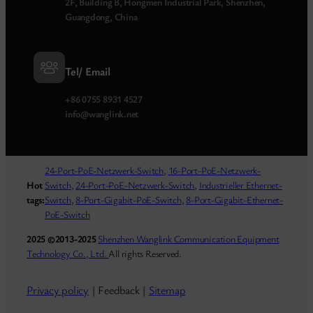
2F, Building B, Hongmen Industrial Park, Shenzhen,
Guangdong, China
Tel/ Email
+86 0755 8931 4527
info@wanglink.net
24-Port-PoE-Netzwerk-Switch
,
16-Port-PoE-Netzwerk-
Hot
Switch
,
24-Port-PoE-Netzwerk-Switch
,
Industrieller Ethernet-
tags:
Switch
,
8-Port-Gigabit-PoE-Switch
,
8-Port-Gigabit-Ethernet-
PoE-Switch
2025 ©2013-2025
Shenzhen Wanglink Communication Equipment
Technology Co., Ltd.
All rights Reserved.
Privacy policy
| Feedback |
Sitemap