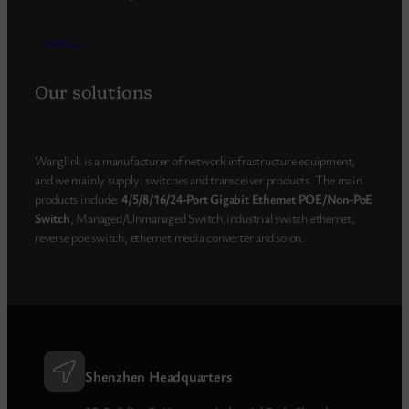
more_>
Our solutions
Wanglink is a manufacturer of network infrastructure equipment,
and we mainly supply: switches and transceiver products. The main
products include:
4/5/8/16/24-Port Gigabit Ethernet POE/Non-PoE
Switch
, Managed/Unmanaged Switch,industrial switch ethernet,
reverse poe switch, ethernet media converter and so on.
Shenzhen Headquarters