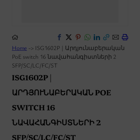
Home
-> ISG1602P | Արդյունաբերական
PoE switch 16 նավահանգիստների 2
SFP/SC/LC/FC/ST
ISG1602P |
ԱՐԴՅՈՒՆԱԲԵՐԱԿԱՆ POE
SWITCH 16
ՆԱՎԱՀԱՆԳԻՍՏՆԵՐԻ 2
SFP/SC/LC/FC/ST