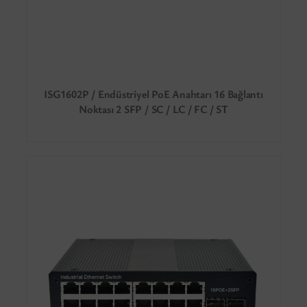
ISG1602P / Endüstriyel PoE Anahtarı 16 Bağlantı
Noktası 2 SFP / SC / LC / FC / ST