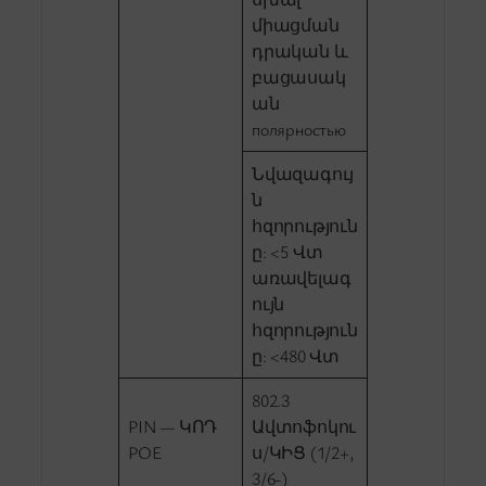
միացման
դրական և
բացասակ
ան
полярностью
Նվազագույ
ն
հզորություն
ը: <5 Վտ
առավելագ
ույն
հզորություն
ը: <480 Վտ
802.3
PIN — ԿՈԴ
Ավտոֆոկու
POE
ս/ԿԻՑ (1/2+,
3/6-)