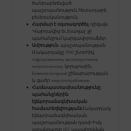
ծանրաբեռնված
պաշտպանություն հետադարձ
բեւեռականություն.
Հարմար է օգտագործել
: դիզայն
‘Վարդակից եւ խաղալ’ չի
պահանջում կարգավորումներ.
Ամրություն
: պաշտպանության
Մակարդակը IP40 շնորհիվ
гофрированному высокопрочному
металлическому կորպուսին,
безвентиляторной շինարարության
և ցածր энергопотреблению.
Համապատասխանությունը
պահանջներին
էլեկտրամագնիսական
համատեղելիության
Մակարդակը
էլեկտրամագնիսական
պաշտպանության դասի Իսկ
ստանդարտ IEC ապահովման