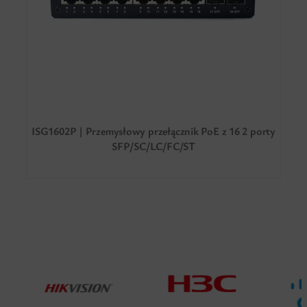
ISG1602P | Przemysłowy przełącznik PoE z 16 2 porty
SFP/SC/LC/FC/ST