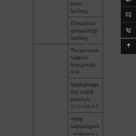
իստ:
կանաչ
Սնուցման
ցուցանիշը:
կանաչ
Պաշտպան
ություն
կորպուսի:
IP40
Ազդեցությո
ւնը ավելի
լարման
IEC61000-4-5:
Վերջ
ազդանշան
: синфазный ±