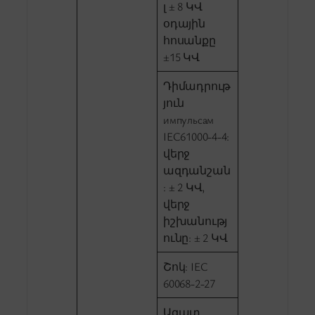
լ ± 8 ԿՎ
օդային
հոսանքը
±15 ԿՎ
Դիմադրութ
յուն
импульсам
IEC61000-4-4:
վերջ
ազդանշան
: ± 2 ԿՎ,
վերջ
իշխանությ
ունը: ± 2 ԿՎ
Շոկ: IEC
60068-2-27
Ազատ