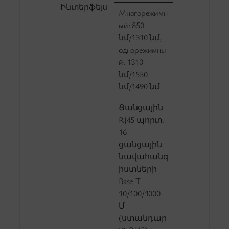
Ինտերֆեյս
Многорежимн
ый: 850
նմ/1310 նմ,
однорежимны
й: 1310
նմ/1550
նմ/1490 նմ
Ցանցային
RJ45 պորտ:
16
ցանցային
նավահանգ
իստների
Base-T
10/100/1000
Մ
(ստանդար