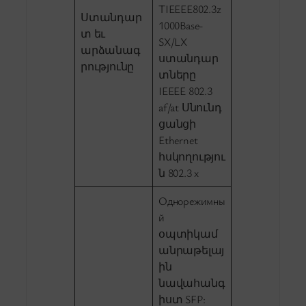
TIEEEE802.3z
Ստանդար
1000Base-
տ եւ
SX/LX
արձանագ
ստանդար
րությունը
տները
IEEEE 802.3
af/at Սնունդ
ցանցի
Ethernet
հսկողությու
ն 802.3 x
Однорежимны
й
օպտիկամ
անրաթելայ
ին
նավահանգ
իստ SFP: