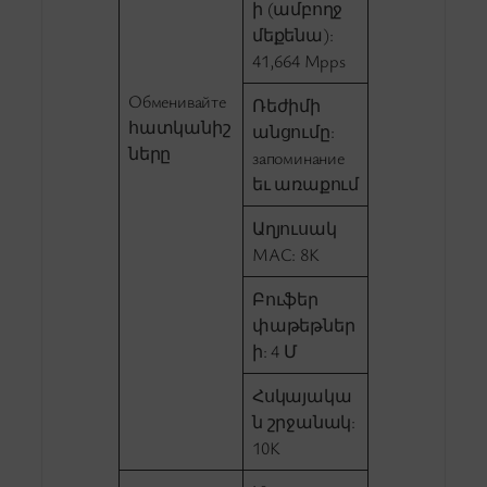
ի (ամբողջ
մեքենա):
41,664 Mpps
Обменивайте
Ռեժիմի
հատկանիշ
անցումը:
ները
запоминание
եւ առաքում
Աղյուսակ
MAC: 8K
Բուֆեր
փաթեթներ
ի: 4 Մ
Հսկայակա
ն շրջանակ:
10K