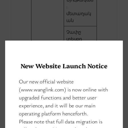
:
մետաղակ
ան
Չափը
տեսքը
(երկարությ
ունը *
խորություն
New Website Launch Notice
ը *
բարձրությո
ւն): 165мм ×
Our new official website
140մմ ×
Մեխանիկ
(www.wanglink.com) is now online with
45mm
ական
upgraded functions and better user
հատկությո
experience, and it will be our main
Միջոց
ւնները
տեղադրելո
operating platform henceforth.
ւ: Type DIN-
Please note that full data migration is
reiki