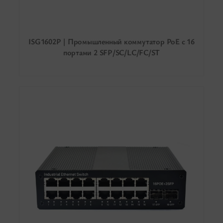
ISG1602P | Промышленный коммутатор PoE с 16
портами 2 SFP/SC/LC/FC/ST