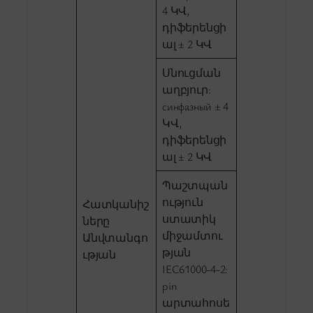
4 ԿՎ,
դիֆերենցի
ալ ± 2 ԿՎ
Սնուցման
աղբյուր:
синфазный ± 4
ԿՎ,
դիֆերենցի
ալ ± 2 ԿՎ
Պաշտպան
ություն
Հատկանիշ
ստատիկ
ները
միջամտու
Անվտանգո
թյան
ւթյան
IEC61000-4-2:
pin
արտահոսե