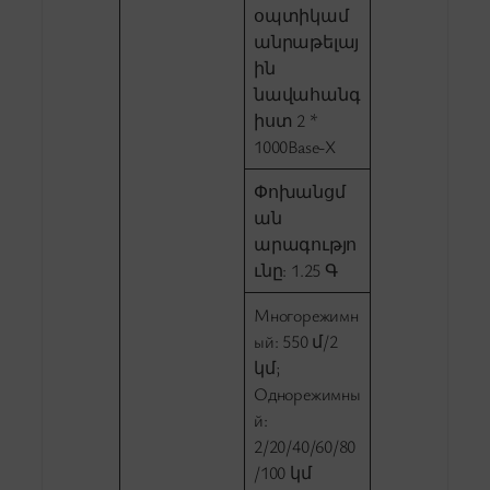
օպտիկամ
անրաթելայ
ին
նավահանգ
իստ 2 *
1000Base-X
Փոխանցմ
ան
արագությո
ւնը: 1.25 Գ
Многорежимн
ый: 550 մ/2
կմ;
Однорежимны
й:
2/20/40/60/80
/100 կմ