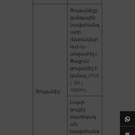
Ցուցանիշը
ցանցային
նավահանգ
ստի
(կառավար
ում dip-
անջատիչ):
Փայլուն
ցուցանիշ է:
կանաչ (POE
/ 100 /
1000M);
Ցուցանիշ
Լույսի
ցուցիչ
օպտիկակ
ան
նավահանգ