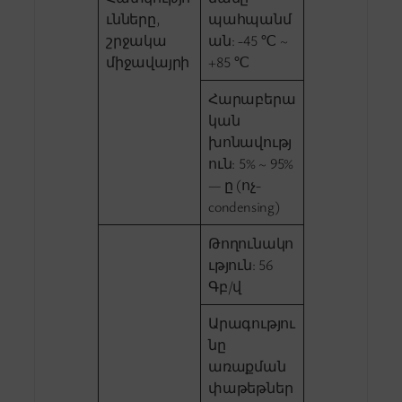
ւնները,
պահպանմ
շրջակա
ան: -45 ℃ ~
միջավայրի
+85 ℃
Հարաբերա
կան
խոնավությ
ուն: 5% ~ 95%
— ը (ոչ-
condensing)
Թողունակո
ւթյուն: 56
Գբ/վ
Արագությու
նը
առաքման
փաթեթներ