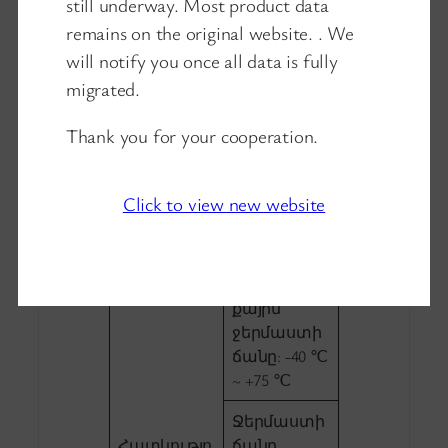
still underway. Most product data
remains on the original website. . We
Մեթոդը
ջերմության
will notify you once all data is fully
: բնական
migrated.
սառեցման,
առանց
Thank you for your cooperation.
երկրպագո
ւ
Click to view new website
Քաշը: <0,6
կգ
Աշխատան
քային
ջերմաստի
ճանը: -40 ℃
~ +75 ℃
Ջերմաստի
Հատկությո
ճանը