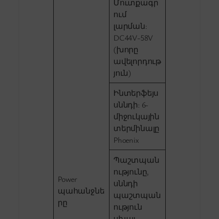
Մուտքագր
ում
լարման:
DC44V-58V
(խորը
ավելորդութ
յուն)
Ինտերֆեյս
սննդի: 6-
միջուկային
տերմինալը
Phoenix
Պաշտպան
ությունը,
Power
սննդի
պահանջնե
պաշտպան
րը
ություն
սխալ