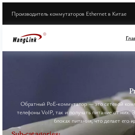
Производитель коммутаторов Ethernet в Китае
Гла
P
Обратный PoE-коммутатор — это сетевой комм
телефоны VoIP, так и получать питание от них.
блоках питания, что делает его 
Sub-catagories: