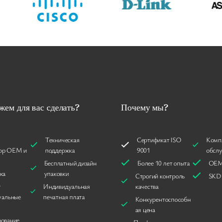
жем для вас сделать?
Почему мы?
Техническая
Сертификат ISO
Комп
ор OEM и
поддержка
9001
обсл
Бесплатный дизайн
Более 10 лет опыта
OEM
ка
упаковки
Строгий контроль
SKD
а
Индивидуальная
качества
уальные
печатная плата
Конкурентоспособн
ая цена
ование