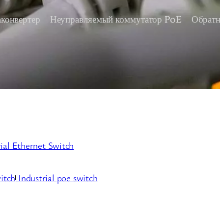
конвертер
Неуправляемый коммутатор PoE
Обратн
rial Ethernet Switch
itch
Industrial poe switch