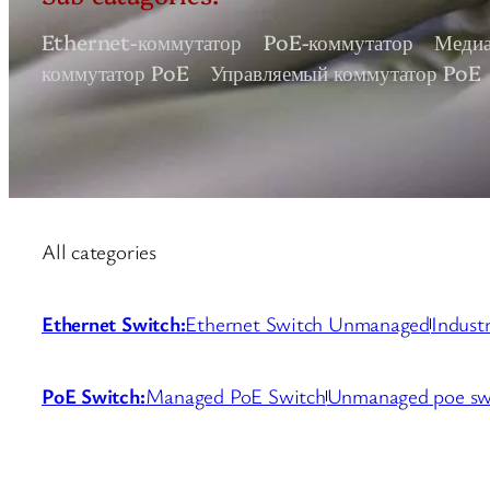
Ethernet-коммутатор
PoE-коммутатор
Медиа
коммутатор PoE
Управляемый коммутатор PoE
All categories
Ethernet Switch:
Ethernet Switch Unmanaged
Indust
PoE Switch:
Managed PoE Switch
Unmanaged poe sw