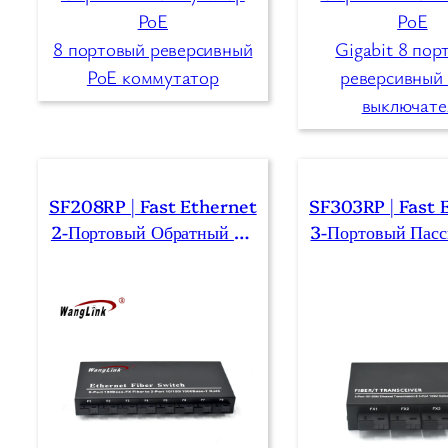
PoE
PoE
8 портовый реверсивный
Gigabit 8 пор
PoE коммутатор
реверсивный
выключате
SF208RP | Fast Ethernet
SF303RP | Fast 
2-Портовый Обратный Po
3-Портовый Пас
E-Коммутатор 8 SFP/SC/ L
Оммутатор Poe 3
C/FC/ST
LC/FC/S