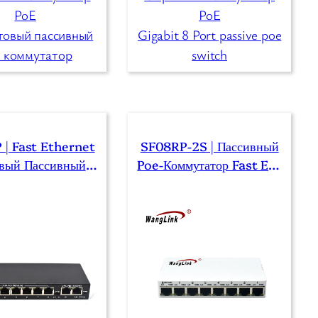
PoE
PoE
товый пассивный
Gigabit 8 Port passive poe
 коммутатор
switch
| Fast Ethernet
SF08RP-2S | Пассивный
вый Пассивный К
Poe-Коммутатор Fast Eth
ор Poe С 2 Гигаби
Ernet С 8 Портами И 2 Di
осходящими Кана
P-Переключателями
Лами