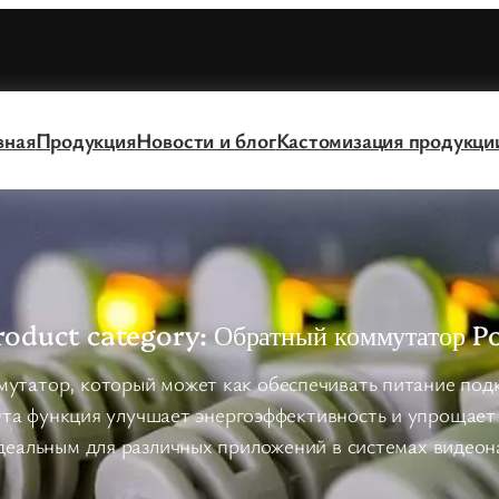
вная
Продукция
Новости и блог
Кастомизация продукци
roduct category:
Обратный коммутатор P
утатор, который может как обеспечивать питание подк
 Эта функция улучшает энергоэффективность и упрощает
идеальным для различных приложений в системах видео