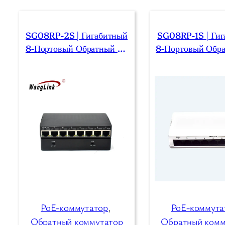
SG08RP-2S | Гигабитный
SG08RP-1S | Ги
8-Портовый Обратный Po
8-Портовый Обр
E-Коммутатор С 2 DIP-Пе
E-Коммута
Реключателями Vlan
PoE-коммутатор
, 
PoE-коммута
Обратный коммутатор
Обратный комм