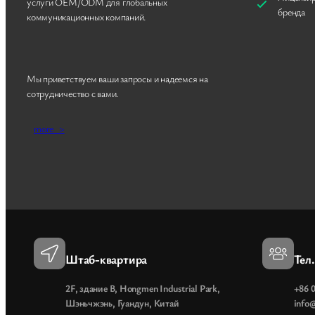
услуги OEM/ODM для глобальных
бренда
коммуникационных компаний.
Мы приветствуем ваши запросы и надеемся на
сотрудничество с вами.
more_>
Штаб-квартира
Тел
2F, здание B, Hongmen Industrial Park,
+86 
Шэньчжэнь, Гуандун, Китай
info