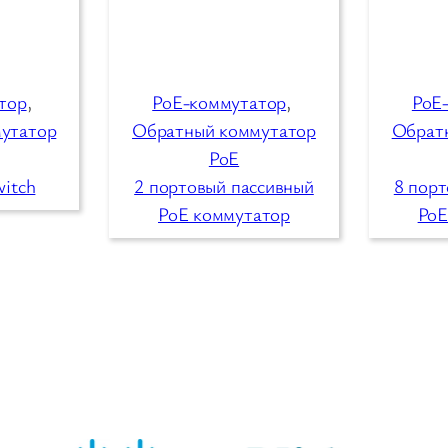
тор
, 
PoE-коммутатор
, 
PoE
утатор
Обратный коммутатор
Обрат
PoE
witch
2 портовый пассивный
8 порт
PoE коммутатор
PoE