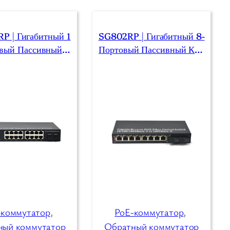
P | Гигабитный 1
SG802RP | Гигабитный 8-
вый Пассивный P
Портовый Пассивный Ком
утатор 2 SFP/SC/
Мутатор Poe С 2 SFP/SC/L
LC/FC/ST
C/FC/ST
-коммутатор
, 
PoE-коммутатор
, 
ный коммутатор
Обратный коммутатор