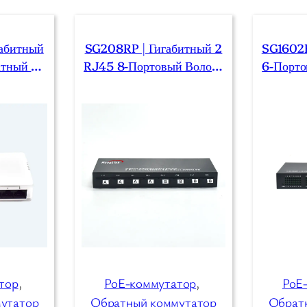
габитный
SG208RP | Гигабитный 2
SG1602R
атный Po
RJ45 8-Портовый Волоко
6-Порто
тор
Нно-Оптический Обратны
OE-Комм
Й Poe-Переключатель
тор
, 
PoE-коммутатор
, 
PoE
утатор
Обратный коммутатор
Обрат