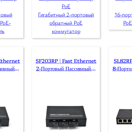
PoE
товый
Гигабитный 2-портовый
16-пор
 PoE-
обратный PoE
PoE
ль
коммутатор
Ethernet
SF203RP | Fast Ethernet
SL82RP 
сивный К
2-Портовый Пассивный К
8-Порто
 SFP/SC/
Оммутатор Poe С 3 Порта
Оммутат
T
Ми SFP/SC/LC/FC/ST
Тными В