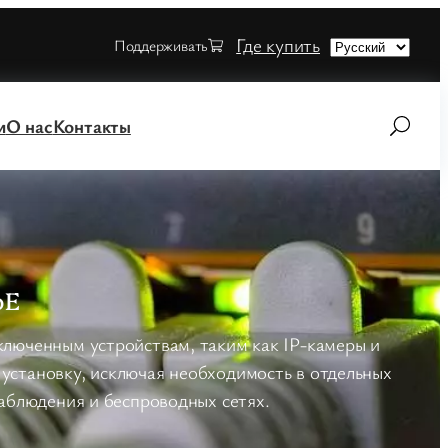
Choose
Где купить
Поддерживать
a
language
и
О нас
Контакты
oE
люченным устройствам, таким как IP-камеры и
 установку, исключая необходимость в отдельных
наблюдения и беспроводных сетях.