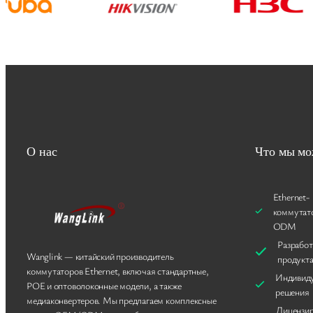
О нас
Что мы мо
Ethernet-
коммутат
ODM
Разработ
Wanglink — китайский производитель
продукт
коммутаторов Ethernet, включая стандартные,
Индивид
POE и оптоволоконные модели, а также
решения
медиаконвертеров. Мы предлагаем комплексные
Лицензир