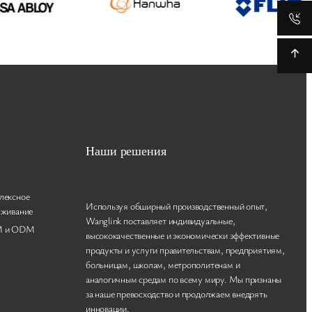
Наши решения
лексное
Используя обширный производственный опыт,
уживание
Wanglink поставляет индивидуальные,
 и ODM
высококачественные и экономически эффективные
продукты и услуги правительствам, предприятиям,
больницам, школам, метрополитенам и
аналогичным средам по всему миру. Мы признаны
за наше превосходство и продолжаем внедрять
инновации.