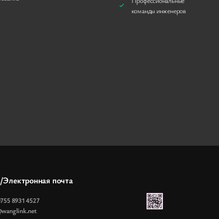
Профессиональные
команды инженеров
./Электронная почта
0755 8931 4527
@wanglink.net