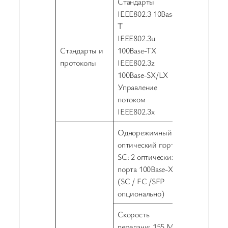
Стандарты
IEEE802.3 10Base-
T
IEEE802.3u
Стандарты и
100Base-TX
протоколы
IEEE802.3z
100Base-SX/LX
Управление
потоком
IEEE802.3x
Однорежимный
оптический порт
SC: 2 оптических
порта 100Base-X
(SC / FC /SFP
опционально)
Скорость
передачи: 155 М