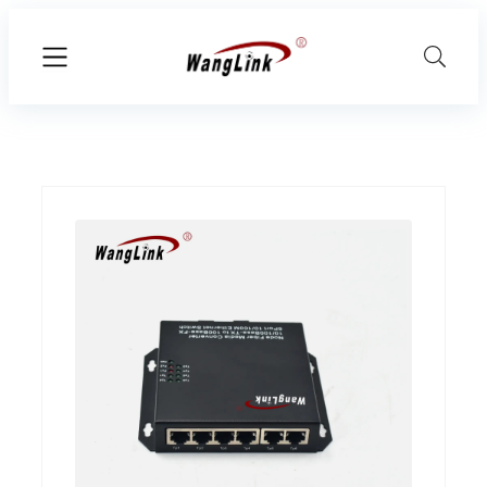
Перейти
к
содержимому