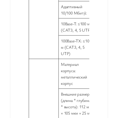
Адаптивный
10/100 Мбит/с
10Base-T: ≤100 м
(CAT3, 4, 5 UTP)
100Base-TX: ≤100
м (CAT3, 4, 5
UTP)
Материал
корпуса:
металлический
корпус
Внешние размеры
(длина * глубина
* высота): 112 мм
× 105 мкм × 25 мм