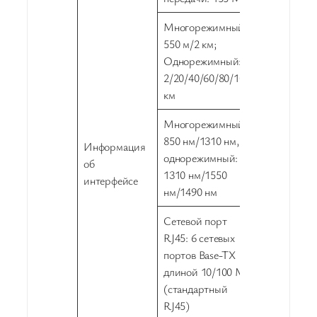
Многорежимный:
550 м/2 км;
Однорежимный:
2/20/40/60/80/100
км
Многорежимный:
850 нм/1310 нм,
Информация
однорежимный:
об
1310 нм/1550
интерфейсе
нм/1490 нм
Сетевой порт
RJ45: 6 сетевых
портов Base-TX
длиной 10/100 М
(стандартный
RJ45)