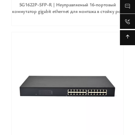
SG1622P-SFP-R | Неуправляемый 16-портовый
коммутатор gigabit ethernet для монтажа в стойку poe
2 восходящих канала 2 sfp/sc/lc/fc/st