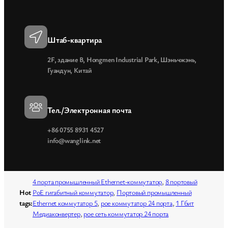
Штаб-квартира
2F, здание B, Hongmen Industrial Park, Шэньчжэнь,
Гуандун, Китай
Тел./Электронная почта
+86 0755 8931 4527
info@wanglink.net
4 порта промышленный Ethernet-коммутатор
,
8 портовый
Hot
PoE гигабитный коммутатор
,
Портовый промышленный
tags:
Ethernet коммутатор 5
,
poe коммутатор 24 порта
,
1 Гбит
Медиаконвертер
,
poe сеть коммутатор 24 порта