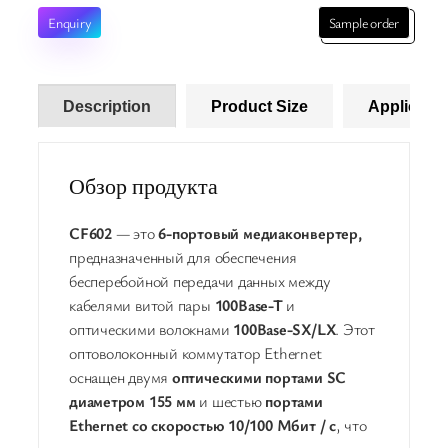
Enquiry
Sample order
Description
Product Size
Applicatio
Обзор продукта
CF602
— это
6-портовый медиаконвертер,
предназначенный для обеспечения
бесперебойной передачи данных между
кабелями витой пары
100Base-T
и
оптическими волокнами
100Base-SX/LX
. Этот
оптоволоконный коммутатор Ethernet
оснащен двумя
оптическими портами SC
диаметром 155 мм
и шестью
портами
Ethernet со скоростью 10/100 Мбит / с
, что