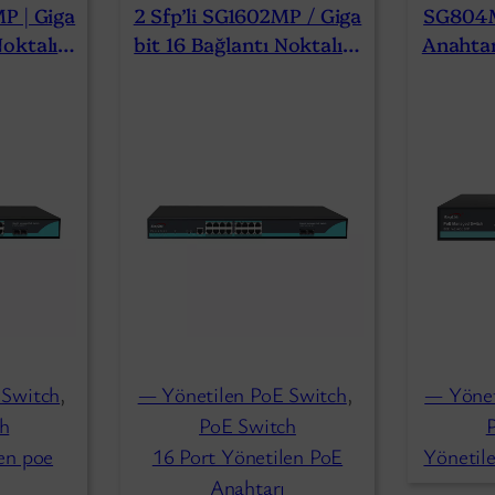
P | Giga
2 Sfp’li SG1602MP / Giga
SG804M
Noktalı Y
Bit 16 Bağlantı Noktalı Y
Anahtar
nahtarı
Önetilen Anahtar PoE
Ğlant
 Switch
, 
— Yönetilen PoE Switch
, 
— Yönet
h
PoE Switch
len poe
16 Port Yönetilen PoE
Yönetile
Anahtarı