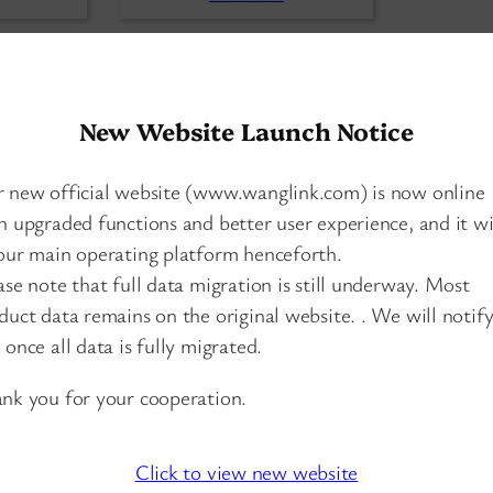
bit Yön
ISG802MP-BT / Destek
ISG402M
New Website Launch Notice
ahtarı 4
BT Gigabit Yönetilen En
Üstriye
ı 2 SFP
Düstriyel Poe+ + Anahtar
Nahta
I 8 Port 2 SFP
 new official website (www.wanglink.com) is now online
h upgraded functions and better user experience, and it wi
our main operating platform henceforth.
ase note that full data migration is still underway. Most
duct data remains on the original website. . We will notif
 once all data is fully migrated.
nk you for your cooperation.
Click to view new website
 Switch
, 
— Yönetilen PoE Switch
, 
— Yönet