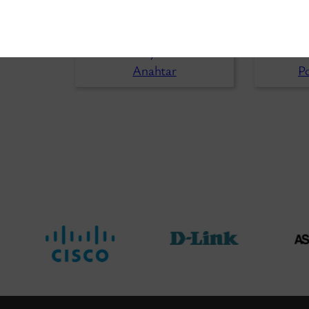
h
Endüstriyel Poe Anahtar
, 
Endüstr
 Anahtarı
PoE Switch
Endüstriyel PoE++
Endüstr
Anahtar
P