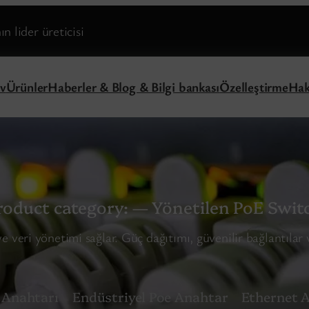
n lider üreticisi
v
Ürünler
Haberler & Blog & Bilgi bankası
Özelleştirme
Hak
roduct category:
— Yönetilen PoE Swit
ve veri yönetimi sağlar. Güç dağıtımı, güvenilir bağlantılar v
 Anahtarı
Endüstriyel Poe Anahtar
Ethernet 