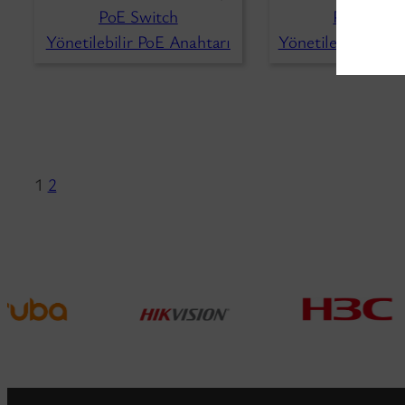
PoE Switch
PoE Switc
Yönetilebilir PoE Anahtarı
Yönetilen PoE Ağ
1
2