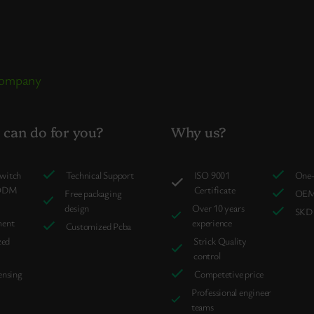
 company
can do for you?
Why us?
switch
Technical Support
ISO 9001
One-
ODM
Certificate
Free packaging
OEM
design
Over 10 years
SKD 
ment
experience
Customized Pcba
zed
Strick Quality
control
ensing
Competetive price
Professional engineer
teams