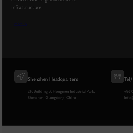
infrastructure.
more_>
Shenzhen Headquarters
Tel/
2F, Building B, Hongmen Industrial Park,
+86 
Shenzhen, Guangdong, China
info