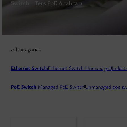
Switch
Ters PoE Anahtarı
All categories
Ethernet Switch:
Ethernet Switch Unmanaged
Indust
PoE Switch:
Managed PoE Switch
Unmanaged poe sw