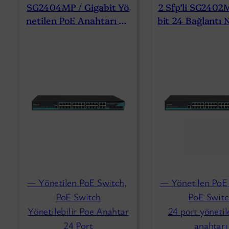
SG2404MP / Gigabit Yö
2 Sfp’li SG2402M
Netilen PoE Anahtarı 24
Bit 24 Bağlantı 
Bağlantı Noktası 4 SFP
Önetilen PoE A
— Yönetilen PoE Switch
, 
— Yönetilen PoE
PoE Switch
PoE Switc
Yönetilebilir Poe Anahtar
24 port yöneti
24 Port
anahtarı