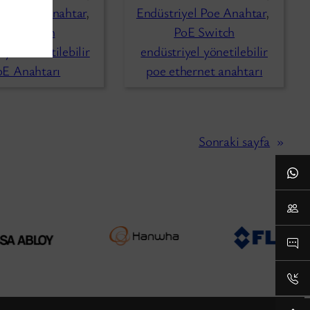
iyel Poe Anahtar
, 
Endüstriyel Poe Anahtar
, 
PoE Switch
PoE Switch
iyel Yönetilebilir
endüstriyel yönetilebilir
oE Anahtarı
poe ethernet anahtarı
Sonraki sayfa
»