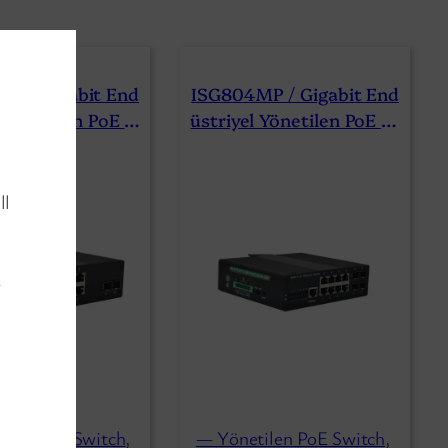
P / Gigabit End
ISG804MP / Gigabit End
l Yönetilen PoE A
Üstriyel Yönetilen PoE Et
rı 4 Port 2 SFP
Hernet Anahtarı 8 GE 4
SFP
ll
y
ilen PoE Switch
, 
— Yönetilen PoE Switch
, 