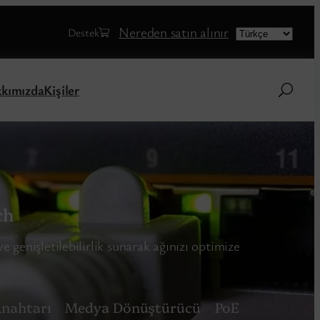
Choose
Nereden satın alınır
Destek
a
language
kımızda
Kişiler
ch
e genişletilebilirlik sunarak ağınızı optimize
Anahtarı
Medya Dönüştürücü
PoE