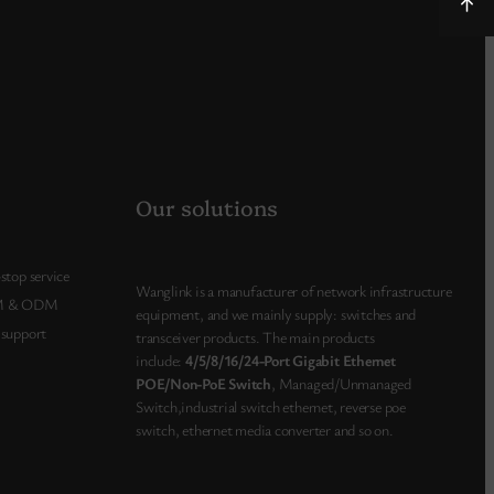
Our solutions
stop service
Wanglink is a manufacturer of network infrastructure
 & ODM
equipment, and we mainly supply: switches and
support
transceiver products. The main products
include:
4/5/8/16/24-Port Gigabit Ethernet
POE/Non-PoE Switch
, Managed/Unmanaged
Switch,industrial switch ethernet, reverse poe
switch, ethernet media converter and so on.