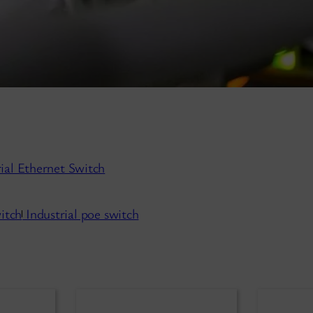
rial Ethernet Switch
itch
Industrial poe switch