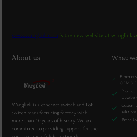
www.wanglink.com
is the new website of wanglink
About us
What we 
Ethernet 
OEM & 
Product
Develop
Wanglink is a ethernet switch and PoE
Customi
solutions
switch manufacturing factory with
Brand lic
more than 10 years of history. We are
committed to providing support for the
construction of global network