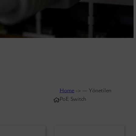
Home
-> — Yönetilen
PoE Switch