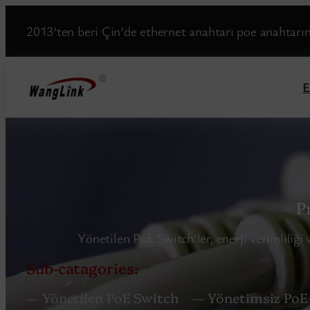
2013’ten beri Çin’de ethernet anahtarı poe anahtarını
E
P
Yönetilen PoE Switch’ler, enerji verimliliği 
Sub-catagories:
— Yönetilen PoE Switch
— Yönetimsiz PoE