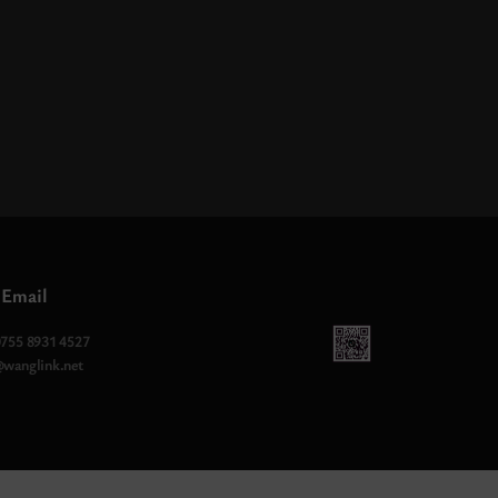
 Email
0755 8931 4527
@wanglink.net