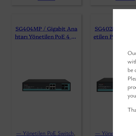
SG404MP / Gigabit Ana
SG402MP / Giga
Htarı Yönetilen PoE 4 Ba
Etilen PoE Ağ An
Ğlantı Noktası 4 SFP
Bağlantı Noktas
Our
wit
be 
Ple
pro
you
Tha
— Yönetilen PoE Switch
, 
— Yönetilen PoE