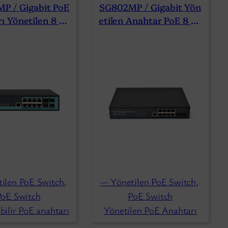
P / Gigabit PoE
SG802MP / Gigabit Yön
ı Yönetilen 8 Ba
Etilen Anahtar PoE 8 Ba
ı Noktası 4 SFP
Ğlantı Noktası 2 SFP
ilen PoE Switch
, 
— Yönetilen PoE Switch
, 
PoE Switch
PoE Switch
bilir PoE anahtarı
Yönetilen PoE Anahtarı