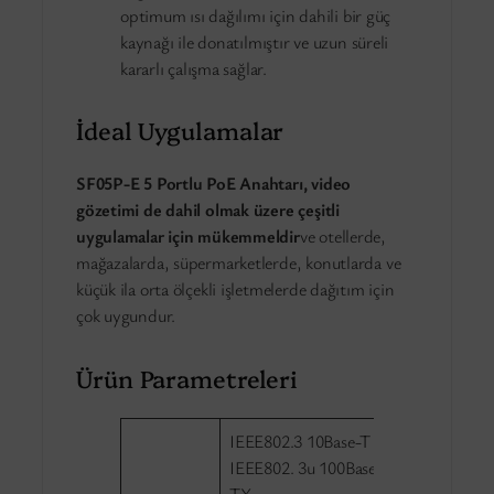
optimum ısı dağılımı için dahili bir güç
kaynağı ile donatılmıştır ve uzun süreli
kararlı çalışma sağlar.
İdeal Uygulamalar
SF05P-E 5 Portlu PoE Anahtarı
, video
gözetimi de dahil olmak üzere çeşitli
uygulamalar için mükemmeldir
ve otellerde,
mağazalarda, süpermarketlerde, konutlarda ve
küçük ila orta ölçekli işletmelerde dağıtım için
çok uygundur.
Ürün Parametreleri
IEEE802.3 10Base-T
IEEE802. 3u 100Base-
TX