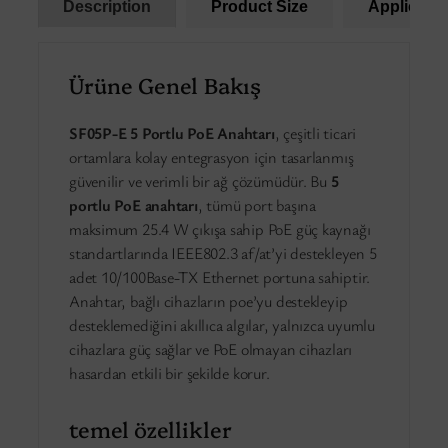
Description
Product Size
Applicatio
Ürüne Genel Bakış
SF05P-E 5 Portlu PoE Anahtarı
, çeşitli ticari
ortamlara kolay entegrasyon için tasarlanmış
güvenilir ve verimli bir ağ çözümüdür. Bu
5
portlu PoE anahtarı
, tümü port başına
maksimum 25.4 W çıkışa sahip PoE güç kaynağı
standartlarında IEEE802.3 af/at’yi destekleyen 5
adet 10/100Base-TX Ethernet portuna sahiptir.
Anahtar, bağlı cihazların poe’yu destekleyip
desteklemediğini akıllıca algılar, yalnızca uyumlu
cihazlara güç sağlar ve PoE olmayan cihazları
hasardan etkili bir şekilde korur.
temel özellikler