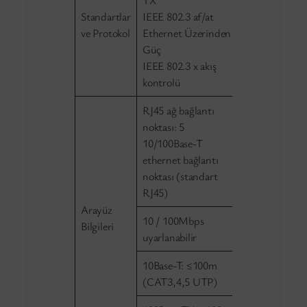
Standartlar
IEEE 802.3 af/at
ve Protokol
Ethernet Üzerinden
Güç
IEEE 802.3 x akış
kontrolü
RJ45 ağ bağlantı
noktası: 5
10/100Base-T
ethernet bağlantı
noktası (standart
RJ45)
Arayüz
10 / 100Mbps
Bilgileri
uyarlanabilir
10Base-T: ≤100m
(CAT3,4,5 UTP)