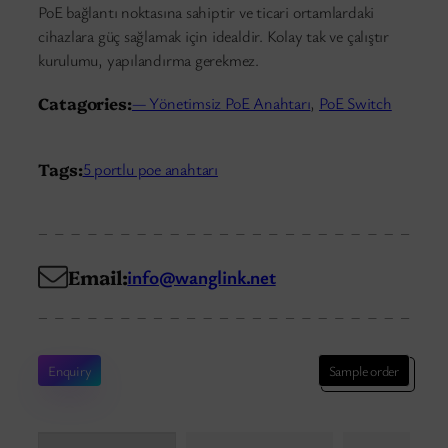
PoE bağlantı noktasına sahiptir ve ticari ortamlardaki
cihazlara güç sağlamak için idealdir. Kolay tak ve çalıştır
kurulumu, yapılandırma gerekmez.
Catagories:
— Yönetimsiz PoE Anahtarı
, 
PoE Switch
Tags:
5 portlu poe anahtarı
Email:
info@wanglink.net
Enquiry
Sample order