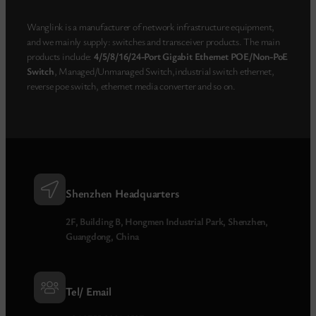
Wanglink is a manufacturer of network infrastructure equipment,
and we mainly supply: switches and transceiver products. The main
products include:
4/5/8/16/24-Port Gigabit Ethernet POE/Non-PoE
Switch
, Managed/Unmanaged Switch,industrial switch ethernet,
reverse poe switch, ethernet media converter and so on.
Shenzhen Headquarters
2F, Building B, Hongmen Industrial Park, Shenzhen,
Guangdong, China
Tel/ Email