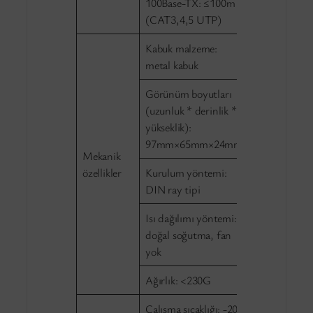
100Base-TX: ≤100m
(CAT3,4,5 UTP)
Kabuk malzeme:
metal kabuk
Görünüm boyutları
(uzunluk * derinlik *
yükseklik):
97mm×65mm×24mm
Mekanik
özellikler
Kurulum yöntemi:
DIN ray tipi
Isı dağılımı yöntemi:
doğal soğutma, fan
yok
Ağırlık: <230G
Çalışma sıcaklığı: -20