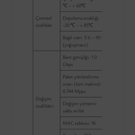
℃ ~ + 60℃
Çevresel
Depolama sıcaklığı:
özellikler
-20 ℃ ~ + 85℃
Bağıl nem: 5 % ~ 95 %
(yoğuşmasız)
Bant genişliği: 1.0
Gbps
Paket yönlendirme
oranı (tüm makine):
0.744 Mpps
Değişim
Değişim yöntemi:
özellikleri
sakla ve ilet
MAC tablosu: 1K