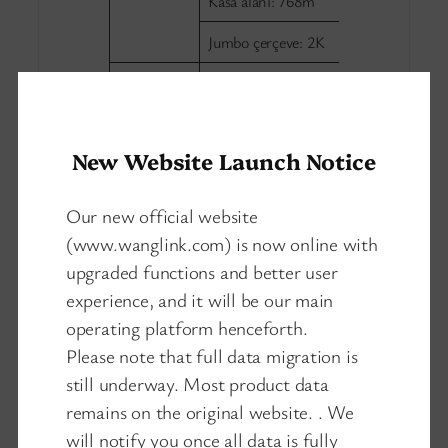
Kasa alanı: 768m
Jumbo çerçeve: 2K
Giriş gerilimi: DC 12-
Güç
58 V
kaynağı
Güç tüketimi: < 3 W
New Website Launch Notice
802.3 AF / AT (1/2+,
3/6-); Port başına
Our new official website
Poe’nun
maksimum Güç: 25.4
(www.wanglink.com) is now online with
W
upgraded functions and better user
experience, and it will be our main
Yeşil (100M)
Gösterge
operating platform henceforth.
ışığı
GÜÇ: Yeşil
Please note that full data migration is
still underway. Most product data
remains on the original website. . We
will notify you once all data is fully