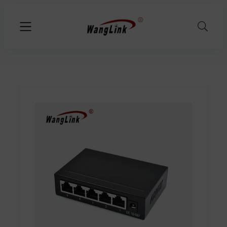
İçeriğe
geç